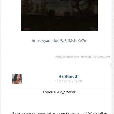
https://yadi.sk/d/3z3jfMshtKe7m
Отредактировал
strchi
-
Пятница, 15.07.2016, 20:08
Hardtmuth
15.07.2016 в 19:08
Хороший худ такой
Шоколадку за поцелуй, и даже больше... (с) Wolfstalker