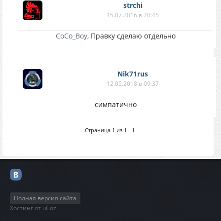
strchi
15.07.2016 в 20:45
CoCo_Boy
, Правку сделаю отдельно
Nik71rus
12.05.2018 в 09:37
симпатично
Страница
1
из
1
1
Полная версия сайта
Хостинг от
uCoz