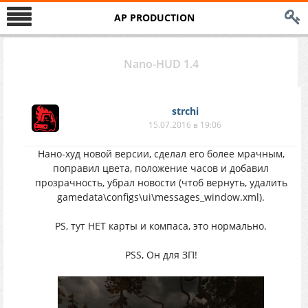
AP PRODUCTION
Nano-HUD 1.4
strchi
15.07.2016 в 19:06
Нано-худ новой версии, сделал его более мрачным,
поправил цвета, положение часов и добавил
прозрачность, убрал новости (чтоб вернуть, удалить
gamedata\configs\ui\messages_window.xml).
PS, тут НЕТ карты и компаса, это нормально.
PSS, Он для ЗП!