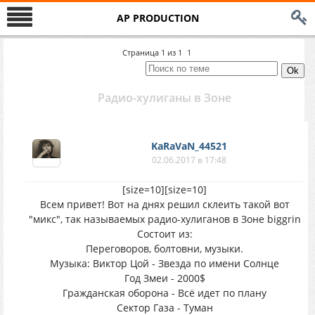
AP PRODUCTION
Страница
1
из
1
1
Радио-хулиганы в Зоне
KaRaVaN_44521
02.06.2017 в 17:48
[size=10]
[size=10]
Всем привет! Вот на днях решил склеить такой вот
"микс", так называемых радио-хулиганов в Зоне biggrin
Состоит из:
Переговоров, болтовни, музыки.
Музыка: Виктор Цой - Звезда по имени Солнце
Год Змеи - 2000$
Гражданская оборона - Всё идет по плану
Сектор Газа - Туман