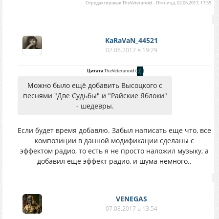
Отредактировал
TheVeteranoid
-
Пятница, 02.06.2017, 17:55
KaRaVaN_44521
02.06.2017 в 19:29
Цитата
TheVeteranoid
(
)
Можно было ещё добавить Высоцкого с
песнями "Две Судьбы" и "Райские Яблоки"
- шедевры.
Если будет время добавлю. Забыл написать еще что, все
композиции в данной модификации сделаны с
эффектом радио, то есть я не просто наложил музыку, а
добавил еще эффект радио, и шума немного..
VENEGAS
07.08.2017 в 13:54