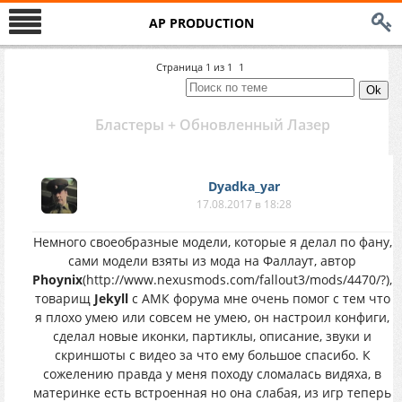
AP PRODUCTION
Страница
1
из
1
1
Бластеры + Обновленный Лазер
Dyadka_yar
17.08.2017 в 18:28
Немного своеобразные модели, которые я делал по фану,
сами модели взяты из мода на Фаллаут, автор
Phoynix
(http://www.nexusmods.com/fallout3/mods/4470/?),
товарищ
Jekyll
с АМК форума мне очень помог с тем что
я плохо умею или совсем не умею, он настроил конфиги,
сделал новые иконки, партиклы, описание, звуки и
скриншоты с видео за что ему большое спасибо. К
сожелению правда у меня походу сломалась видяха, в
материнке есть встроенная но она слабая, из игр теперь