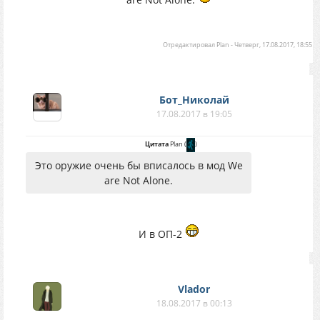
Отредактировал
Plan
-
Четверг, 17.08.2017, 18:55
Бот_Николай
17.08.2017 в 19:05
Цитата
Plan
(
)
Это оружие очень бы вписалось в мод We
are Not Alone.
И в ОП-2
Vlador
18.08.2017 в 00:13