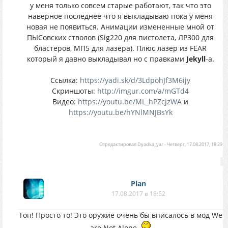
у меня только совсем старые работают, так что это
наверное последнее что я выкладываю пока у меня
новая не появиться. Анимации измененные мной от
ПЫСовских стволов (Sig220 для пистолета, ЛР300 для
бластеров, МП5 для лазера). Плюс лазер из FEAR
который я давно выкладывал но с правками
Jekyll
-а.
Ссылка:
https://yadi.sk/d/3LdpohJf3M6ijy
Скриншоты:
http://imgur.com/a/mGTd4
Видео:
https://youtu.be/ML_hPZcJzWA
и
https://youtu.be/hYNlMNJBsYk
Отредактировал
Dyadka_yar
-
Четверг, 17.08.2017, 18:29
Plan
17.08.2017 в 18:52
Топ! Просто то! Это оружие очень бы вписалось в мод We
are Not Alone.