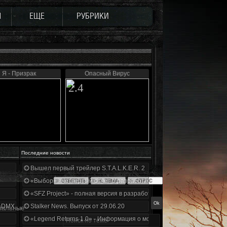
Ы
ЕЩЕ
РУБРИКИ
Я - Призрак
Опасный Вирус
2.4
Последние новости
Вышел первый трейлер S.T.A.L.K.E.R. 2
«Выбор» - четвертый отчет о разработке!
«SFZ Project» - полная версия в разработке!
+DMX 1.3.5.ООП.МА.К.
Stalker News. Выпуск от 29.06.20
мальные
«Legend Returns 1.0» - Информация о моде за июнь 2020