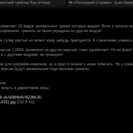
натский трейлер Ray of Hope
«Последний Сталкер» - [Last Stalke
обавляет 10 видов аномальных гранат которые выдаёт Волк в начале игр
сированно, гранаты не были украдены из других модов!
не супер крутые но может кому нибудь пригодится. К сожалению уникаль
ерсии 1.0004, возможно на других версиях тоже заработает. Но не факт!
 и с другими модами, не проверял!
 для разрабов-новичков, ну и просто можно с ними побегать. Но к сожа
. версии будут аномальные подстволные гранаты.
хив.
 кинуть в директорию игры.
adi.sk/d/9tHbAV4Q3MrJki
14331.jpg
(232.8 Kb)