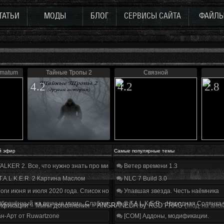
ТАТЬИ
МОДЫ
БЛОГ
СЕРВИСЫ САЙТА
ФАЙЛ
timatum
Тайные Тропы 2
Связной
4.2
4.2
2.8
й эфир
Самые популярные темы
ALKER 2. Все, что нужно знать про мир, геймплей и сюжет | Разбор трейлера
Ветер времени 1.3
T.A.L.K.E.R. 2 Картина Маслом
NLC 7 Build 3.0
оги июня и июля 2020 года. Список нововведений
Упавшая звезда. Честь наёмника
бречённый на вечные муки». Слабоумие и отвага
S.T.A.L.K.E.R. - Народная Солянка
ификации
»
Мини дополнения
»
ANGRANEDA by RGD FRAG
(Мод на ано
н-Арт от Ruwartzone
[COM] Аддоны, модификации.