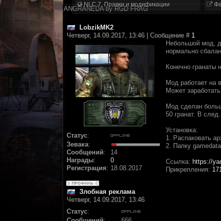
NLC 7. Правки и модификации
Фа
ANGRANEDA by RGD FRAG
LobzikMK2
Четверг, 14.09.2017, 13:46 | Сообщение #
1
Небольшой мод, д
нормально сбалан
Конечно гранаты 
Мод работает на в
Может заработать
Мод сделан больше
50 гранат. В след
Установка:
Статус
:
1. Распаковать ар
Зевака
:
2. Папку gamedata
Сообщений
:
14
Награды
:
0
Ссылка:
https://y
Регистрация
:
18.08.2017
Прикрепления:
17
Злобная реклама
Четверг, 14.09.2017, 13:46
Статус
:
Сообщений
:
666