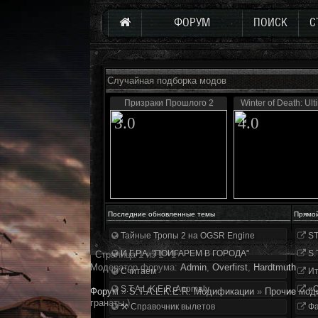
ФОРУМ
ПОИСК
С
Случайная подборка модов
Призраки Прошлого 2
Winter of Death: Ul
3.0
4.0
Последние обновленные темы
Прямо
Тайные Тропы 2 на OGSR Engine
ST
И.Г.Р.А. "ПОИГАРЕМ В ГОРОДА"
S.
Страница
1
из
1
1
Модератор форума:
Аdmin
,
Overfirst
,
Hardtmuth
Считаем
Ит
S.T.A.L.K.E.R. Anomaly
«О
Форум
»
S.T.A.L.K.E.R. Модификации
»
Прочие мод
гранаты.)
⚒ Справочник вылетов
Фа