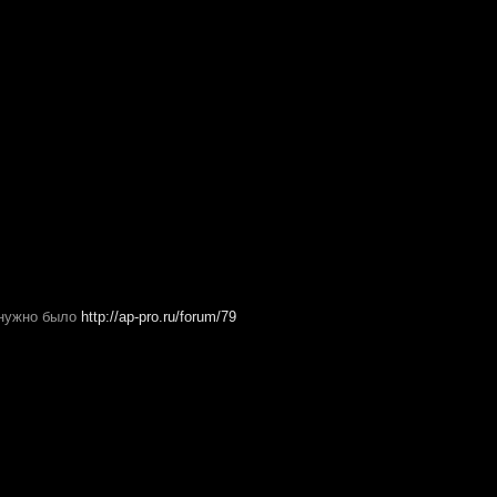
 нужно было
http://ap-pro.ru/forum/79