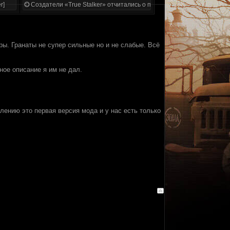
r]
Создатели «True Stalker» отчитались о проделанной работе
ы. Гранаты не супер сильные но и не слабые. Всё
ное описание я им не дал.
лению это первая версия мода и у нас есть только