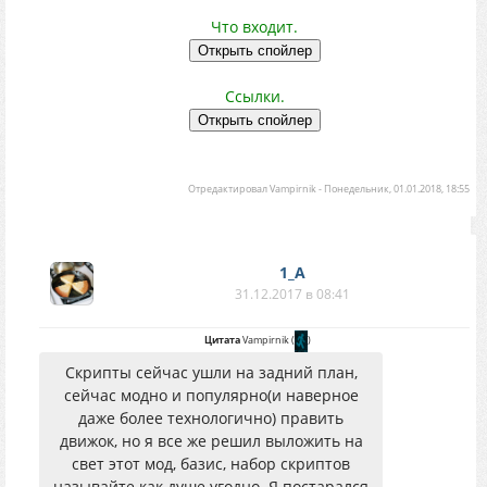
Что входит.
Ссылки.
Отредактировал
Vampirnik
-
Понедельник, 01.01.2018, 18:55
1_A
31.12.2017 в 08:41
Цитата
Vampirnik
(
)
Скрипты сейчас ушли на задний план,
сейчас модно и популярно(и наверное
даже более технологично) править
движок, но я все же решил выложить на
свет этот мод, базис, набор скриптов
называйте как душе угодно. Я постарался