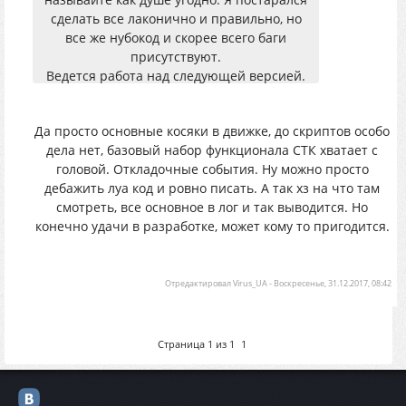
сделать все лаконично и правильно, но
все же нубокод и скорее всего баги
присутствуют.
Ведется работа над следующей версией.
P.S Идеи, предложения, отловленные баги
приветствуются.
Да просто основные косяки в движке, до скриптов особо
дела нет, базовый набор функционала СТК хватает с
головой. Откладочные события. Ну можно просто
дебажить луа код и ровно писать. А так хз на что там
смотреть, все основное в лог и так выводится. Но
конечно удачи в разработке, может кому то пригодится.
Отредактировал
Virus_UA
-
Воскресенье, 31.12.2017, 08:42
Страница
1
из
1
1