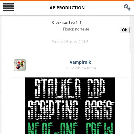
AP PRODUCTION
Страница
1
из
1
1
ScriptBasis COP
Vampirnik
31.12.2017 в 01:14