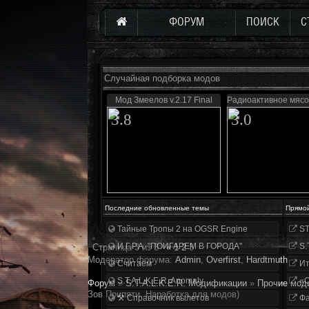
ФОРУМ
ПОИСК
С
Случайная подборка модов
Мод Змеелов v.2.17 Final
Радиоактивное мясо
3.8
3.0
Последние обновленные темы
Прямо
Тайные Тропы 2 на OGSR Engine
ST
И.Г.Р.А. "ПОИГАРЕМ В ГОРОДА"
S.
Страница
3
из
3
«
1
2
3
Модератор форума:
Аdmin
,
Overfirst
,
Hardtmuth
Считаем
Ит
S.T.A.L.K.E.R. Anomaly
«О
Форум
»
S.T.A.L.K.E.R. Модификации
»
Прочие мод
Зов Припяти. Наработка для модов)
⚒ Справочник вылетов
Фа