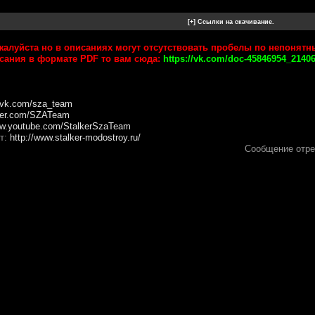
ожалуйста но в описаниях могут отсутствовать пробелы по непонят
ания в формате PDF то вам сюда:
https://vk.com/doc-45846954_2140
//vk.com/sza_team
itter.com/SZATeam
ww.youtube.com/StalkerSzaTeam
т:
http://www.stalker-modostroy.ru/
Сообщение отр