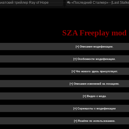
натский трейлер Ray of Hope
«Последний Сталкер» - [Last Stalke
SZA Freeplay mod