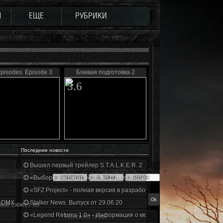
Ы
ЕЩЕ
РУБРИКИ
pisodes. Episode 3
Боевая подготовка 2
3.6
Последние новости
Вышел первый трейлер S.T.A.L.K.E.R. 2
«Выбор» - четвертый отчет о разработке!
«SFZ Project» - полная версия в разработке!
+DMX 1.3.5.ООП.МА.К.
Stalker News. Выпуск от 29.06.20
ный сюжет из
«Legend Returns 1.0» - Информация о моде за июнь 2020