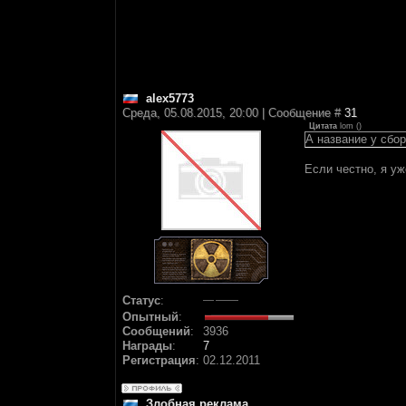
alex5773
Среда, 05.08.2015, 20:00 | Сообщение #
31
Цитата
lom
(
)
А название у сбо
Если честно, я уж
Статус
:
Опытный
:
Сообщений
:
3936
Награды
:
7
Регистрация
:
02.12.2011
Злобная реклама