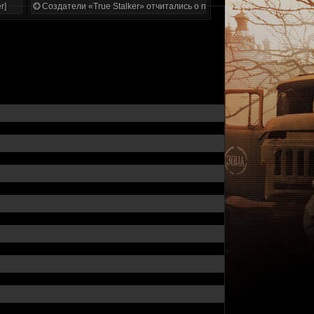
r]
Создатели «True Stalker» отчитались о проделанной работе