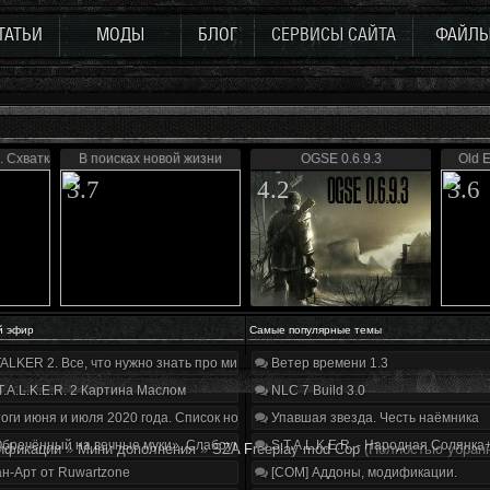
ТАТЬИ
МОДЫ
БЛОГ
СЕРВИСЫ САЙТА
ФАЙЛ
. Схватка
В поисках новой жизни
OGSE 0.6.9.3
Old E
3.7
4.2
3.6
й эфир
Самые популярные темы
ALKER 2. Все, что нужно знать про мир, геймплей и сюжет | Разбор трейлера
Ветер времени 1.3
T.A.L.K.E.R. 2 Картина Маслом
NLC 7 Build 3.0
оги июня и июля 2020 года. Список нововведений
Упавшая звезда. Честь наёмника
бречённый на вечные муки». Слабоумие и отвага
S.T.A.L.K.E.R. - Народная Солянка
ификации
»
Мини дополнения
»
SZA Freeplay mod Cop
(Полностью убран
н-Арт от Ruwartzone
[COM] Аддоны, модификации.