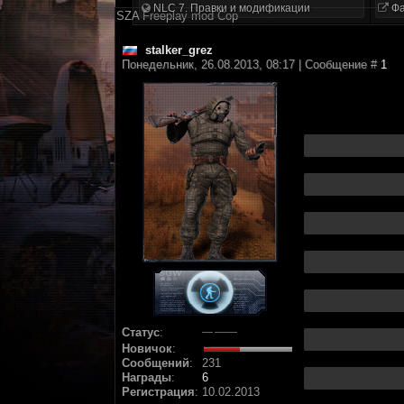
NLC 7. Правки и модификации
Фа
SZA Freeplay mod Cop
stalker_grez
Понедельник, 26.08.2013, 08:17 | Сообщение #
1
Статус
:
Новичок
:
Сообщений
:
231
Награды
:
6
Регистрация
:
10.02.2013