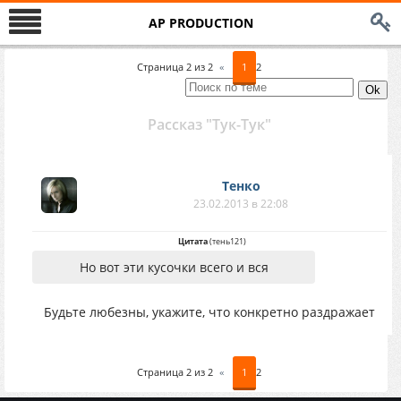
AP PRODUCTION
Страница
2
из
2
«
1
2
Рассказ "Тук-Тук"
Тенко
23.02.2013 в 22:08
Цитата
(
тень121
)
Но вот эти кусочки всего и вся
Будьте любезны, укажите, что конкретно раздражает
Страница
2
из
2
«
1
2