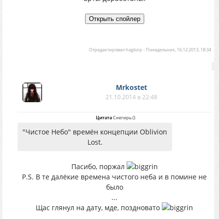
Отредактировал
hagtorp
-
Понедельник, 16.12.2013, 18:34
Mrkostet
21.10.2014 в 22:48
Цитата
Снегирь
(
)
"Чистое Небо" времён концепции Oblivion
Lost.
Пасибо, поржал
P.S. В те далёкие времена чистого неба и в помине не
было
...
Щас глянул на дату, мде, поздновато