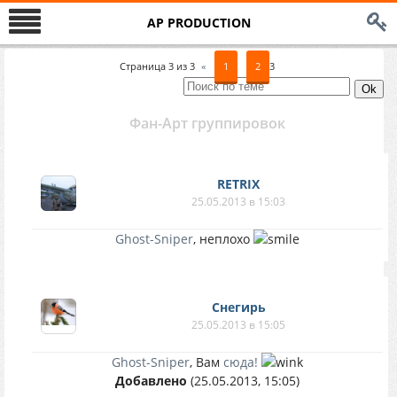
AP PRODUCTION
Страница
3
из
3
«
1
2
3
Фан-Арт группировок
RETRIX
25.05.2013 в 15:03
Ghost-Sniper
, неплохо
Снегирь
25.05.2013 в 15:05
Ghost-Sniper
, Вам
сюда!
Добавлено
(25.05.2013, 15:05)