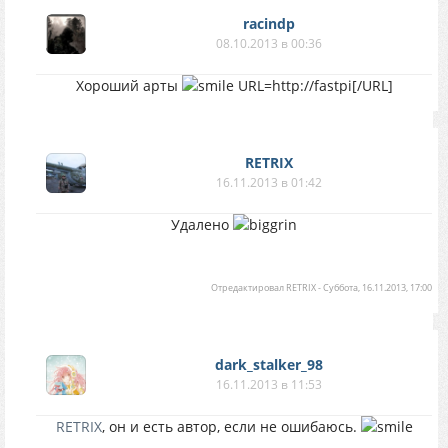
racindp
08.10.2013 в 00:36
Хороший арты
URL=http://fastpi
[/URL]
RETRIX
16.11.2013 в 01:42
Удалено
Отредактировал
RETRIX
-
Суббота, 16.11.2013, 17:00
dark_stalker_98
16.11.2013 в 11:53
RETRIX
, он и есть автор, если не ошибаюсь.