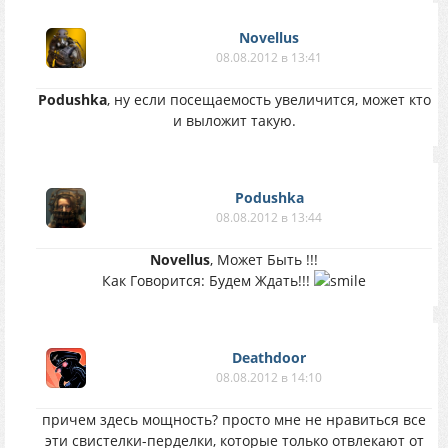
Novellus
08.08.2012 в 13:41
Podushka
, ну если посещаемость увеличится, может кто
и выложит такую.
Podushka
08.08.2012 в 13:44
Novellus
, Может Быть !!!
Как Говорится: Будем Ждать!!!
Deathdoor
08.08.2012 в 14:10
причем здесь мощность? просто мне не нравиться все
эти свистелки-перделки, которые только отвлекают от