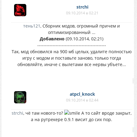
strchi
09.10.2014 в 02:21
тень121
, Сборник модов, огромный причем и
оптимизированный ...
Добавлено
(09.10.2014, 02:21)
---------------------------------------------
Так, мод обновился на 900 мб целых, удалите полностью
игру с модом и поставьте заново, только тогда
обновляйте, иначе с вылетами все нервы убъете...
atpcl_knock
09.10.2014 в 02:44
strchi
, чё там нового-то?
А то сайт вроде закрыт,
а на рутрекере 0.9.1 висит до сих пор.