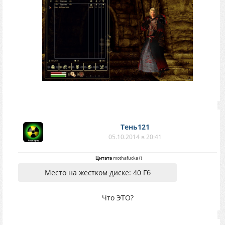
Тень121
05.10.2014 в 20:41
Цитата
mothafucka
(
)
Место на жестком диске: 40 Гб
Что ЭТО?