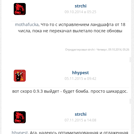
strchi
09.10.2014 в 05:25
mothafucka
, Что-то с исправлением ландшафта от 18
числа, пока не перекачал вылетало после обновы
Отредактировал
strchi
-
Четверг, 09.10.2014, 05:26
hhypest
05.11.2015 в 09:42
вот скоро 0.9.3 выйдет - будет бомба. просто шикардос.
strchi
07.11.2015 в 14:08
hhypest
, Ага, надеюсь оптимизированная и отлаженная