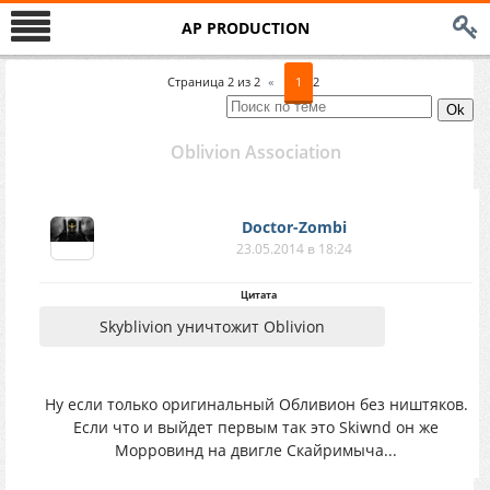
AP PRODUCTION
Страница
2
из
2
«
1
2
Oblivion Association
Doctor-Zombi
23.05.2014 в 18:24
Цитата
Skyblivion уничтожит Oblivion
Ну если только оригинальный Обливион без ништяков.
Если что и выйдет первым так это Skiwnd он же
Морровинд на двигле Скайримыча...