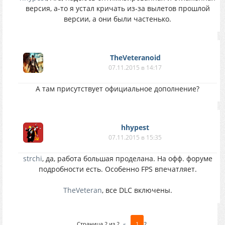
версия, а-то я устал кричать из-за вылетов прошлой
версии, а они были частенько.
TheVeteranoid
07.11.2015 в 14:17
А там присутствует официальное дополнение?
hhypest
07.11.2015 в 15:35
strchi
, да, работа большая проделана. На офф. форуме
подробности есть. Особенно FPS впечатляет.
TheVeteran
, все DLC включены.
Страница
2
из
2
«
1
2