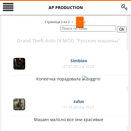
AP PRODUCTION
Страница
2
из
2
«
1
2
Grand Theft Auto IV MOD "Русские машины"
Simbion
27.07.2012 в 10:22
Копеечка порадовала
zulus
11.10.2012 в 19:27
Машин мало,но все они красивые