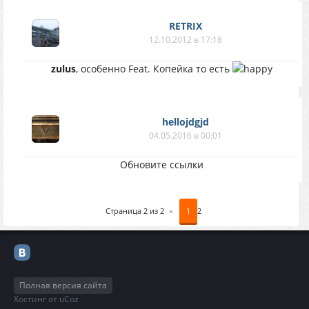
RETRIX
12.10.2012 в 17:18
zulus
, особенно Feat. Копейка то есть
hellojdgjd
04.05.2016 в 00:01
Обновите ссылки
Страница
2
из
2
«
1
2
Полная версия сайта
Хостинг от
uCoz