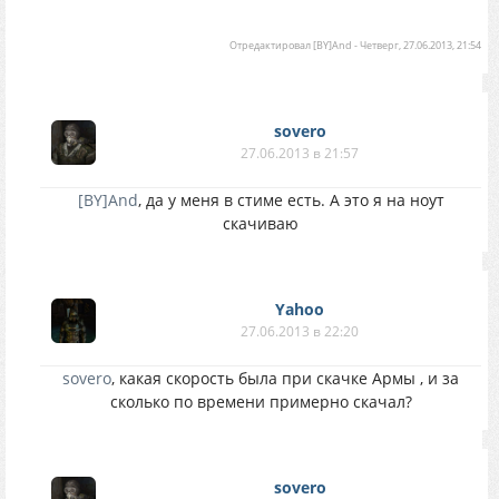
Отредактировал
[BY]And
-
Четверг, 27.06.2013, 21:54
sovero
27.06.2013 в 21:57
[BY]And
, да у меня в стиме есть. А это я на ноут
скачиваю
Yahoo
27.06.2013 в 22:20
sovero
, какая скорость была при скачке Армы , и за
сколько по времени примерно скачал?
sovero