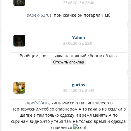
27.06.2013 в 22:40
sApeR-63rus
, при скачке он потерял 1 мб
Yahoo
27.06.2013 в 23:01
Вообщем , вот ссылка на полный сборник
бздык
gurtov
30.11.2013 в 21:43
sApeR-63rus
, кинь миссию на синглплеер в
Черноруссии,чтоб со спавнером.А то качаю из ссылки в
шапке,а там только одежду и время менять.А по
скринам видно,что у тебя там не только время и одежда
спавнится