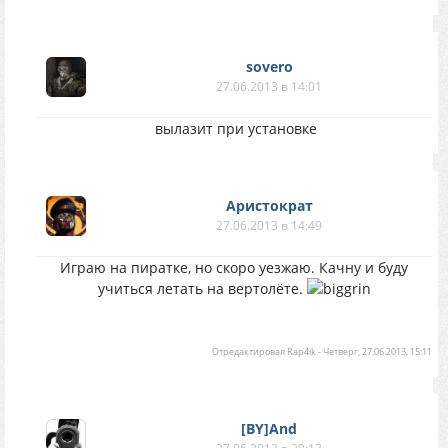
sovero
27.06.2013 в 14:01
вылазит при установке
Аристократ
27.06.2013 в 14:49
Играю на пиратке, но скоро уезжаю. Качну и буду
учиться летать на вертолёте.
Отредактировал
Rap4ik
-
Четверг, 27.06.2013, 15:11
[BY]And