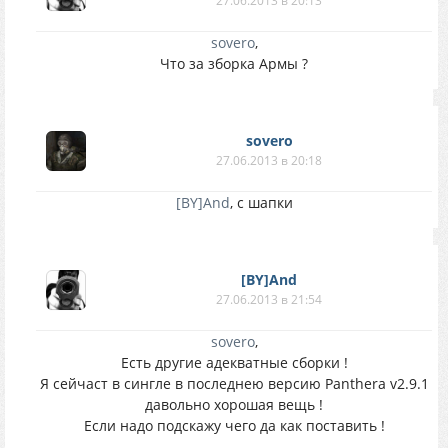
27.06.2013 в 20:13
sovero
,
Что за зборка Армы ?
sovero
27.06.2013 в 20:18
[BY]And
, с шапки
[BY]And
27.06.2013 в 21:54
sovero
,
Есть другие адекватные сборки !
Я сейчаст в сингле в последнею версию Panthera v2.9.1
давольно хорошая вещь !
Если надо подскажу чего да как поставить !