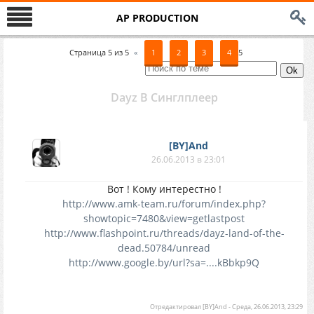
AP PRODUCTION
Страница
5
из
5
«
1
2
3
4
5
Dayz В Синглплеер
[BY]And
26.06.2013 в 23:01
Вот ! Кому интерестно !
http://www.amk-team.ru/forum/index.php?
showtopic=7480&view=getlastpost
http://www.flashpoint.ru/threads/dayz-land-of-the-
dead.50784/unread
http://www.google.by/url?sa=....kBbkp9Q
Отредактировал
[BY]And
-
Среда, 26.06.2013, 23:29