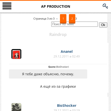
AP PRODUCTION
Страница
3
из
3
«
1
2
3
Raindrop
Ananel
29.12.2011 в 02:49
Quote
(
BioShocker
)
Я тебе даже объясню, почему.
А ещё из-за графики
BioShocker
29.12.2011 в 03:19