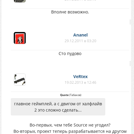
Вполне возможно.
Ananel
29.12.2011 в 03:20
Сто пудово
VeRtex
19.02.2013 в 12:46
Quote
(
Табаков
)
главное геймплей, а с двигом от халфлайв
2 это сложно сделать...
Во-первых, чем тебе Source не угодил?
Во-вторых, проект теперь разрабатывается на другом