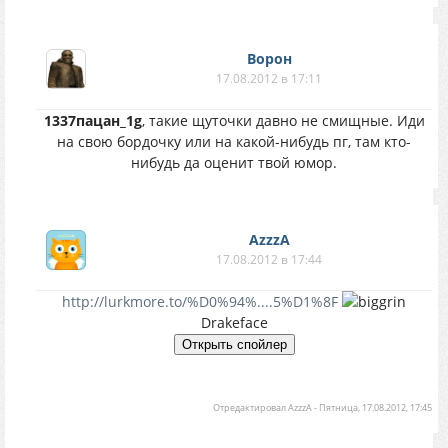
Ворон
17.08.2012 в 17:11
1337пацан_1g
, такие щуточки давно не смищные. Иди
на свою бордочку или на какой-нибудь пг, там кто-
нибудь да оценит твой юмор.
AzzzA
17.08.2012 в 17:44
http://lurkmore.to/%D0%94%....5%D1%8F
Drakeface
Отредактировал
AzzzA
-
Пятница, 17.08.2012, 17:45