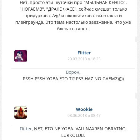
Нет, просто эти шуточки про "МЫЛЬНАЕ КЕНЦО",
"НОГАЕМЗ", "ДРАКЕ ФАСЕ", сейчас смешат только
придурков с /vg/ и школьников с вконтакта и
плейграунда. Это тема настолько заезженна, что уже
блевать тянет.
Flitter
20.03.2013 в 18:23
Ворон
,
PSSH PSSH YOBA ETO TI? PS3 HAZ NO GAEMZ)))))
Wookie
03.06.2013 в 08:47
Flitter
, NET, ETO NE YOBA. VALI NAXREN OBRATNO,
LURKOLUB.