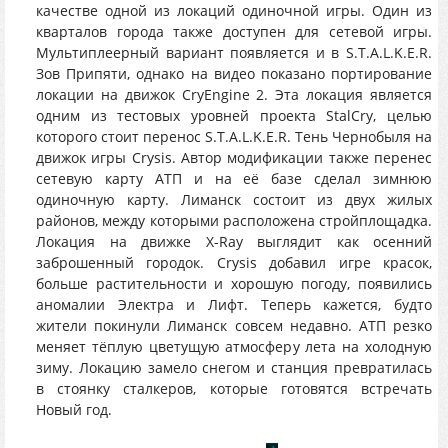
качестве одной из локаций одиночной игры. Один из
кварталов города также доступен для сетевой игры.
Мультиплеерный вариант появляется и в S.T.A.L.K.E.R.
Зов Припяти, однако на видео показано портирование
локации на движок CryEngine 2. Эта локация является
одним из тестовых уровней проекта StalCry, целью
которого стоит перенос S.T.A.L.K.E.R. Тень Чернобыля на
движок игры Crysis. Автор модификации также перенес
сетевую карту АТП и на её базе сделал зимнюю
одиночную карту. Лиманск состоит из двух жилых
районов, между которыми расположена стройплощадка.
Локация на движке X-Ray выглядит как осенний
заброшенный городок. Crysis добавил игре красок,
больше растительности и хорошую погоду, появились
аномалии Электра и Лифт. Теперь кажется, будто
жители покинули Лиманск совсем недавно. АТП резко
меняет тёплую цветущую атмосферу лета на холодную
зиму. Локацию замело снегом и станция превратилась
в стоянку сталкеров, которые готовятся встречать
Новый год.