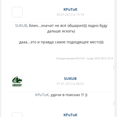
KPuTuK
30.01.2013 в 15:14
SUKUB
, блин...значит не всё обшарил))) ладно буду
дальше искать)
дааа...это и правда самое подходящее место)))
Отредактировал
KPuTuK
-
Среда, 30.01.2013, 15:14
SUKUB
31.01.2013 в 00:01
KPuTuK
, удачи в поисках !!! ))
KPuTuK