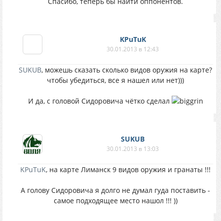
Спасибо, теперь бы найти оппонентов.
KPuTuK
30.01.2013 в 12:43
SUKUB
, можешь сказать сколько видов оружия на карте?
чтобы убедиться, все я нашел или нет)))
И да, с головой Сидоровича чётко сделал
SUKUB
30.01.2013 в 13:03
KPuTuK
, на карте Лиманск 9 видов оружия и гранаты !!!
А голову Сидоровича я долго не думал гуда поставить -
самое подходящее место нашол !!! ))