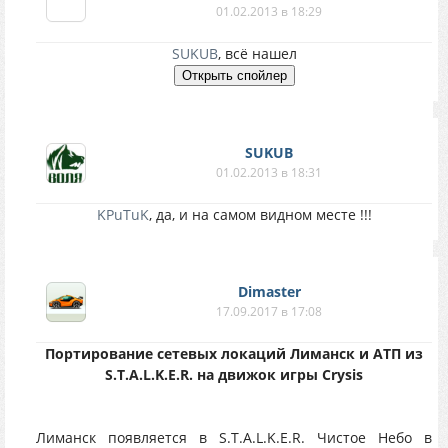
01.02.2013 в 18:29
SUKUB
, всё нашел
SUKUB
01.02.2013 в 18:31
KPuTuK
, да, и на самом видном месте !!!
Dimaster
17.09.2017 в 17:08
Портирование сетевых локаций Лиманск и АТП из
S.T.A.L.K.E.R. на движок игры Crysis
Лиманск появляется в S.T.A.L.K.E.R. Чистое Небо в