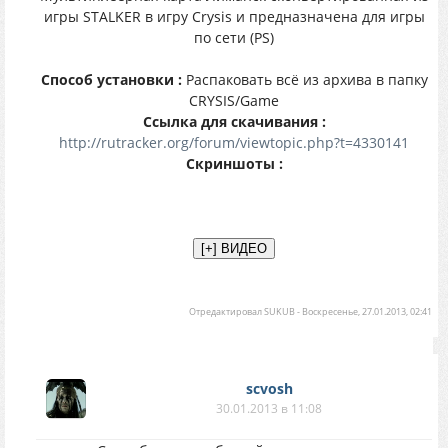
игры STALKER в игру Crysis и предназначена для игры
по сети (PS)
Способ установки :
Распаковать всё из архива в папку
CRYSIS/Game
Ссылка для скачивания :
http://rutracker.org/forum/viewtopic.php?t=4330141
Скриншоты :
Отредактировал
SUKUB
-
Воскресенье, 27.01.2013, 02:41
scvosh
30.01.2013 в 11:08