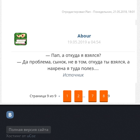
Отредактировал
Plan
-
Понедельник, 21.05.2018, 18:01
Abour
19.05.2019 в 04:54
— Пап, а откуда я взялся?
— Да проблема, сынок, не в том, откуда ты взялся, а
нахрена я туда полез....
Источник
Страница
9
из
9
«
1
2
…
7
8
9
Полная версия сайта
Хостинг от
uCoz