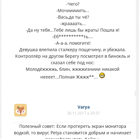
-Чего?
-Мочииииить...
-Вась,да ты чё?
-жраааать...
-Да ну тебя...Тебе лишь бы жрать! Пошла я!
-Еб**********ть....
-А-а-а, помогите!
Девушка влепила сталкеру пощечину, и убежала.
Контроллёр на другом берегу посмотрел в бинокль и
сказал себе под нос:
Молодёжжжжь, блин, жжжжизниии никакой
неееет...Полная Жжжж**...
Varya
28.11.2017 в 20:37
Полезный совет: Если протереть экран монитора
водкой, то вирус Pеtуа становится добрым и начинает