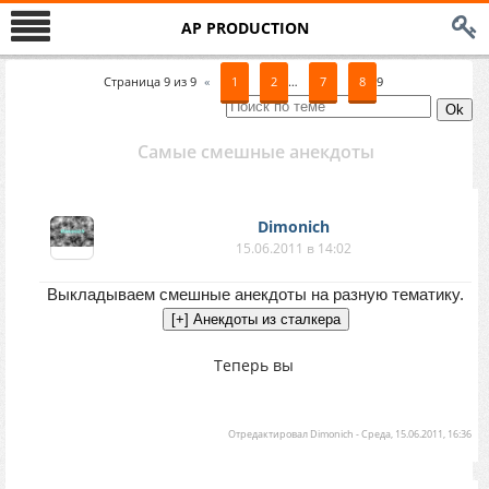
AP PRODUCTION
Страница
9
из
9
«
1
2
…
7
8
9
Самые смешные анекдоты
Dimonich
15.06.2011 в 14:02
Выкладываем смешные анекдоты на разную тематику.
Теперь вы
Отредактировал
Dimonich
-
Среда, 15.06.2011, 16:36