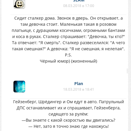
08.03.2018 в 17:00
Сидит сталкер дома. Звонок в дверь. Он открывает, а
там девочка стоит. Маленькая такая в розовом
платьице, с дурацкими косичками, огромными бантами
и коса в руках. Сталкер спрашивает: "Девочка, ты кто?"
Та отвечает: "Я смерть". Сталкер развеселился: "А чего
такая смешная?" А девочка: "Я не смешная, я нелепая".
P.S.
Чёрный юмор) (жизненный)
Plan
18.03.2018 в 18:41
Гейзенберг, Шрёдингер и Ом едут в авто. Патрульный
ДПС останавливает их и спрашивает, Гейзенберга,
сидящего за рулём:
—Вы знаете с какой скоростью вы двигались?
— Нет, зато я точно знаю где нахожусь!