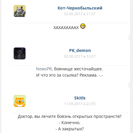
Кот-Чернобыльский
02.06.2017 в 11:57
ХАХАХАХААХ
PK_demon
02.06.2017 в 12:07
NewsPR
, боянище жесточайшее.
И что это за ссылка? Реклама. -.-
Skitls
11.09.2017 в 22:55
Доктор, вы лечите боязнь открытых пространств?
- Конечно.
- А закрытых?