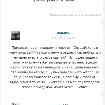
расшифровывать файлы.
Отредактировал
Varya
-
Вторник, 28.11.2017, 20:38
-Вов4ик-
28.11.2017 в 20:57
Приходит пацан к пацану и говорит: "Слушай, хочу я
жену попа вы***ть иди к нему и отвлеки как-нибудь, а я
тем временем это самое сделаю". Ну пошел пацан к
попу, начал ему зубы заговаривать, ахинею всякую
нести, тут поп понял неладное и начал допытываться:
"Темнишь ты что-то, а ну выкладывай чего хотел". Ну
пацан рассказал все как есть, а поп ему и говорит:
"Мдаа, у меня то жены никогда и не было, так что давай,
скорее беги домой, может успеешь еще!"
SLAM