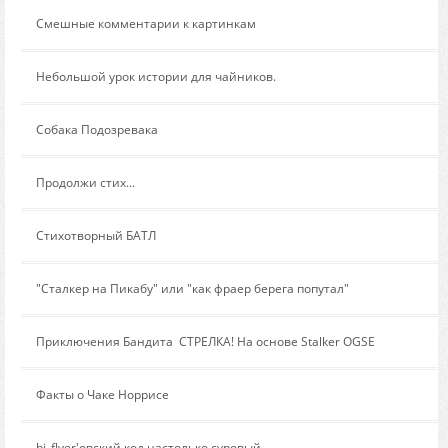
Сообщение от:
Смешные комментарии к картинкам
Сообщение от:
Небольшой урок истории для чайников.
Сообщение от:
Собака Подозревака
Сообщение от:
Продолжи стих...
Сообщение от:
Стихотворный БАТЛ
Сообщение от:
"Сталкер на Пикабу" или "как фраер берега попутал"
Сообщение от:
Приключения Бандита  СТРЕЛКА! На основе Stalker OGSE
Сообщение от:
Факты о Чаке Норрисе
Сообщение от:
hi_flyer'овский код настолько суровый..