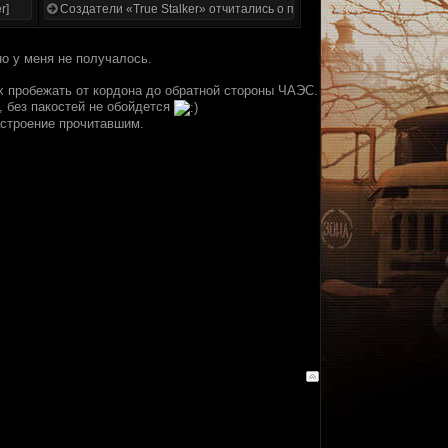
r]
Создатели «True Stalker» отчитались о проделанной работе
но у меня не получалось.
ех пробежать от кордона до обратной стороны ЧАЭС.
а, без пакостей не обойдется
астроение прочитавшим.