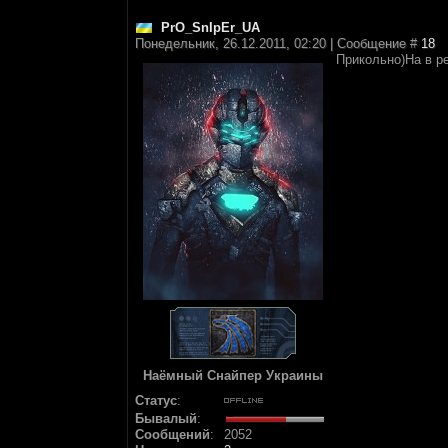
PrO_SnIpEr_UA
Понедельник, 26.12.2011, 02:20 | Сообщение #
18
Прикольно)На в р
Наёмный Снайпер Украины
Статус
:
Бывалый
:
Сообщений
:
2052