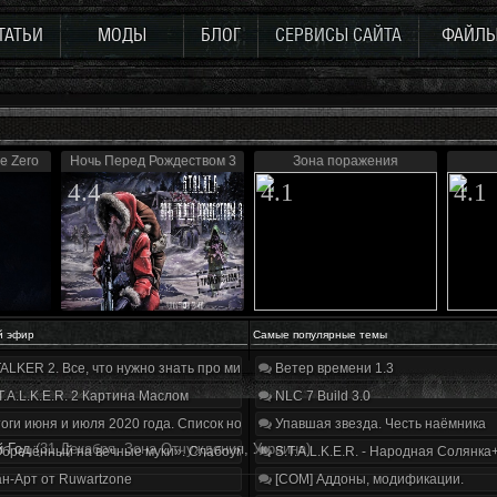
ТАТЬИ
МОДЫ
БЛОГ
СЕРВИСЫ САЙТА
ФАЙЛ
de Zero
Ночь Перед Рождеством 3
Зона поражения
4.4
4.1
4.1
й эфир
Самые популярные темы
ALKER 2. Все, что нужно знать про мир, геймплей и сюжет | Разбор трейлера
Ветер времени 1.3
T.A.L.K.E.R. 2 Картина Маслом
NLC 7 Build 3.0
оги июня и июля 2020 года. Список нововведений
Упавшая звезда. Честь наёмника
й Год
(31 Декабря, Зона Отчуждения, Украина)
бречённый на вечные муки». Слабоумие и отвага
S.T.A.L.K.E.R. - Народная Солянка
н-Арт от Ruwartzone
[COM] Аддоны, модификации.