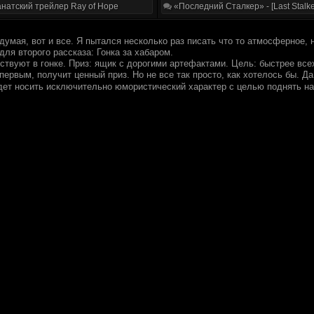
натский трейлер Ray of Hope
«Последний Сталкер» - [Last Stalke
думая, вот и все. Я пытался несколько раз писать что то атмосферное, 
ля второго рассказа: Гонка за хабаром.
вствуют в гонке. Приз: ящик с дорогими артефактами. Цель: быстрее вс
 первым, получит ценный приз. Но не все так просто, как хотелось бы. Д
дет носить исключительно юмористический характер с целью поднять н