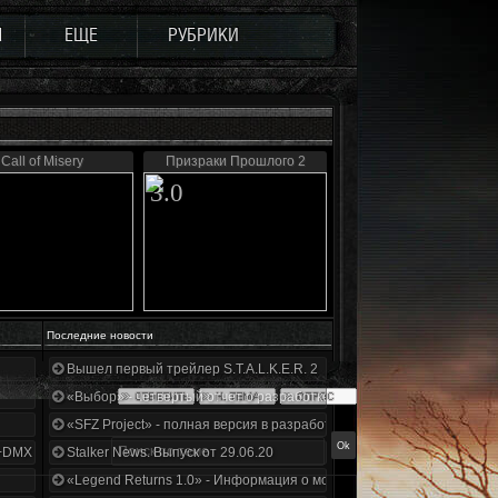
Ы
ЕЩЕ
РУБРИКИ
Call of Misery
Призраки Прошлого 2
3.0
Последние новости
Вышел первый трейлер S.T.A.L.K.E.R. 2
«Выбор» - четвертый отчет о разработке!
«SFZ Project» - полная версия в разработке!
+DMX 1.3.5.ООП.МА.К.
Stalker News. Выпуск от 29.06.20
«Legend Returns 1.0» - Информация о моде за июнь 2020