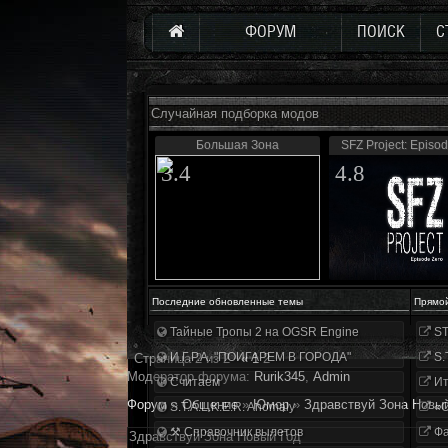
ФОРУМ
ПОИСК
С
Случайная подборка модов
Большая Зона
SFZ Project: Episo
3.4
4.8
Последние обновленные темы
Прямо
Тайные Тропы 2 на OGSR Engine
ST
И.Г.Р.А. "ПОИГАРЕМ В ГОРОДА"
S.
Страница
2
из
2
«
1
2
Модератор форума:
Rurik345
,
Аdmin
Считаем
Ит
Форум
»
Общение
»
Юмор
»
Здравствуй Зона Новы
S.T.A.L.K.E.R. Anomaly
«О
⚒ Справочник вылетов
Фа
Здравствуй Зона Новый Год