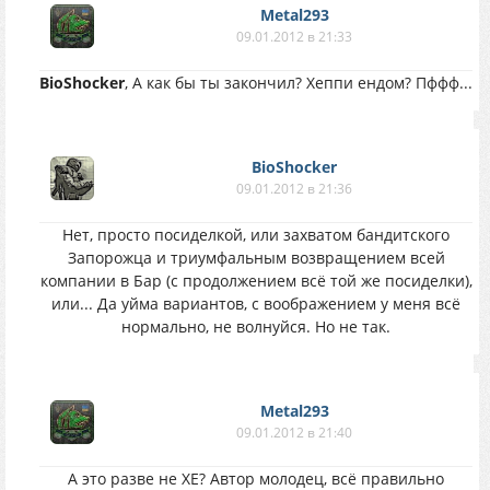
Metal293
09.01.2012 в 21:33
BioShocker
, А как бы ты закончил? Хеппи ендом? Пффф...
BioShocker
09.01.2012 в 21:36
Нет, просто посиделкой, или захватом бандитского
Запорожца и триумфальным возвращением всей
компании в Бар (с продолжением всё той же посиделки),
или... Да уйма вариантов, с воображением у меня всё
нормально, не волнуйся. Но не так.
Metal293
09.01.2012 в 21:40
А это разве не ХЕ? Автор молодец, всё правильно