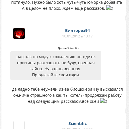
потянуло. Нужно было хоть чуть-чуть юморка добавить.
А в целом не плохо. Ждем ещё рассказов.
Винторез94
10.01.2012 в 13:17
Quote
(
Scientific
)
рассказ по моду к сожалению не ждите,
причины разглашать не буду, военная
тайна. Ну очень военная.
Предлагайте свои идеи.
да ладно тебе,неужели из-за биошокера?Ну высказался
он,ниче страшного,а как ты хотел?) продолжай работу
над следующим рассказом,все окей
Scientific