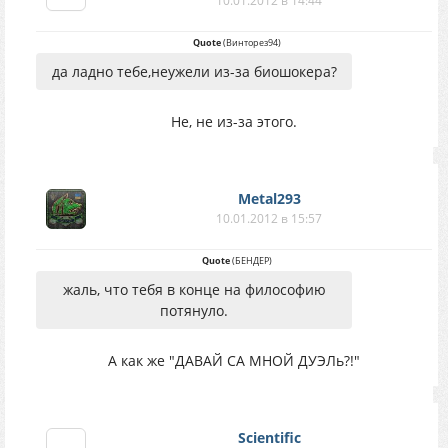
10.01.2012 в 14:44
Quote
(
Винторез94
)
да ладно тебе,неужели из-за биошокера?
Не, не из-за этого.
Metal293
10.01.2012 в 15:57
Quote
(
БЕНДЕР
)
жаль, что тебя в конце на философию
потянуло.
А как же "ДАВАЙ СА МНОЙ ДУЭЛь?!"
Scientific