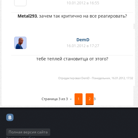
10.01.2012 в 16:55
Metal293
, зачем так критично на все реагировать?
DemD
16.01.2012 в 17:27
тебе теплей становитца от этого?
Отредактировал
DemD
-
Понедельник, 16.01.2012, 17:32
Страница
3
из
3
«
1
2
3
Полная версия сайта