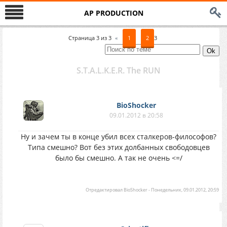
AP PRODUCTION
Страница
3
из
3
«
1
2
3
S.T.A.L.K.E.R. The RUN
BioShocker
09.01.2012 в 20:58
Ну и зачем ты в конце убил всех сталкеров-философов?
Типа смешно? Вот без этих долбанных свободовцев
было бы смешно. А так не очень <=/
Отредактировал
BioShocker
-
Понедельник, 09.01.2012, 20:59