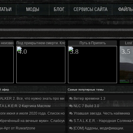
ТАТЬИ
МОДЫ
БЛОГ
СЕРВИСЫ САЙТА
ФАЙЛ
в неизвестность
Под прикрытием смерти. Клондайк 2.0
Путь в Припять
Lost
4.0
3.8
3.5
й эфир
Самые популярные темы
ALKER 2. Все, что нужно знать про мир, геймплей и сюжет | Разбор трейлера
Ветер времени 1.3
T.A.L.K.E.R. 2 Картина Маслом
NLC 7 Build 3.0
оги июня и июля 2020 года. Список нововведений
Упавшая звезда. Честь наёмника
бречённый на вечные муки». Слабоумие и отвага
S.T.A.L.K.E.R. - Народная Солянка
н-Арт от Ruwartzone
[COM] Аддоны, модификации.