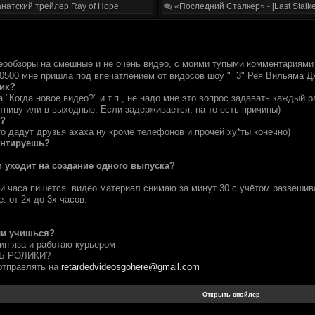
натский трейлер Ray of Hope
«Последний Сталкер» - [Last Stalke
еообзоры на смешные и не очень видео, с моими тупыми комментариям
0500 мне пришла под впечатлением от видосов шоу "=3" Рея Вильяма Д
ик?
 "Когда новое видео?" и т.п., не надо мне это вопрос задавать каждый 
тницу или в выходные. Если задерживается, на то есть причины)
ь?
о дадут друзья ахаха ну кроме телефонов и прочей ху*ты конечно)
онтируешь?
 уходит на создание одного выпуска?
и часа пишется. видео материал снимаю за минут 30 с учётом развешива
. от 2х до 3х часов.
ли учишься?
ин яза и работаю курьером
Ь РОЛИКИ?
отправлять на
retardedvideosgohere@gmail.com