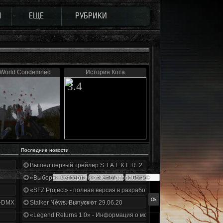
Ы
ЕЩЕ
РУБРИКИ
 World Condemned
История Кота
3.4
Последние новости
Вышел первый трейлер S.T.A.L.K.E.R. 2
«Выбор» - четвертый отчет о разработке!
«SFZ Project» - полная версия в разработке!
+DMX 1.3.5.ООП.МА.К.
Stalker News. Выпуск от 29.06.20
«Legend Returns 1.0» - Информация о моде за июнь 2020