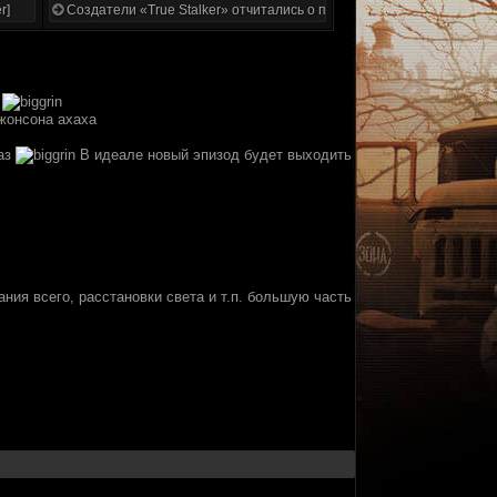
r]
Создатели «True Stalker» отчитались о проделанной работе
и
жонсона ахаха
раз
В идеале новый эпизод будет выходить
ния всего, расстановки света и т.п. большую часть