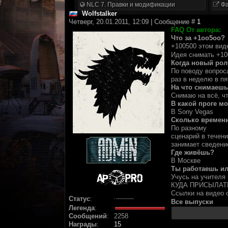
NLC 7. Правки и модификации
Фа
Wolfstalker
Четверг, 20.01.2011, 12:09 | Сообщение #
1
FAQ От автора:
Что за +1оо5оо?
+100500 этом вид
Идея снимать +10
Когда новый рол
По поводу вопроса
раз в неделю в пя
На что снимаеш
Снимаю на всё, чт
В какой проге м
В Sony Vegas
Сколько времени
По разному
сценарий в течени
занимает сведение
Где живёшь?
В Москве
Ты работаешь и
Учусь на учителя 
КУДА ПРИСЫЛАТ
Ссылки на видео 
Статус
:
Все выпуски
Легенда
:
Сообщений
:
2258
Награды
:
15