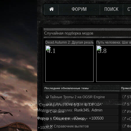
ФОРУМ
ПОИСК
С
Случайная подборка модов
Dead Autumn 2: Другая реальность
Путь человека: Шаг 
4.1
3.8
Последние обновленные темы
Прямо
Тайные Тропы 2 на OGSR Engine
ST
И.Г.Р.А. "ПОИГАРЕМ В ГОРОДА"
S.
Страница
8
из
8
«
1
2
…
6
7
8
Модератор форума:
Rurik345
,
Аdmin
Считаем
Ит
Форум
»
Общение
»
Юмор
»
+100500
S.T.A.L.K.E.R. Anomaly
«О
⚒ Справочник вылетов
Фа
+100500