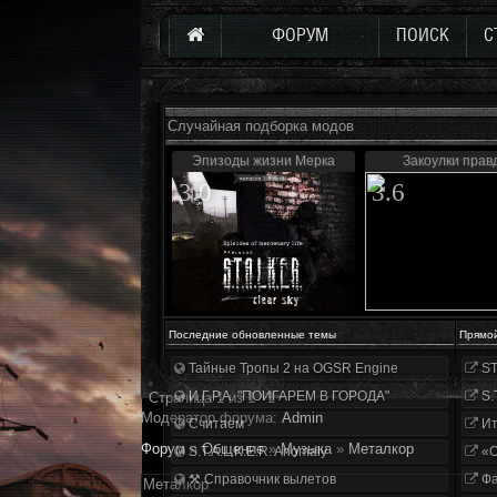
ФОРУМ
ПОИСК
С
Случайная подборка модов
Эпизоды жизни Мерка
Закоулки прав
3.0
3.6
Последние обновленные темы
Прямо
Тайные Тропы 2 на OGSR Engine
ST
И.Г.Р.А. "ПОИГАРЕМ В ГОРОДА"
S.
Страница
1
из
1
1
Модератор форума:
Аdmin
Считаем
Ит
Форум
»
Общение
»
Музыка
»
Металкор
S.T.A.L.K.E.R. Anomaly
«О
⚒ Справочник вылетов
Фа
Металкор