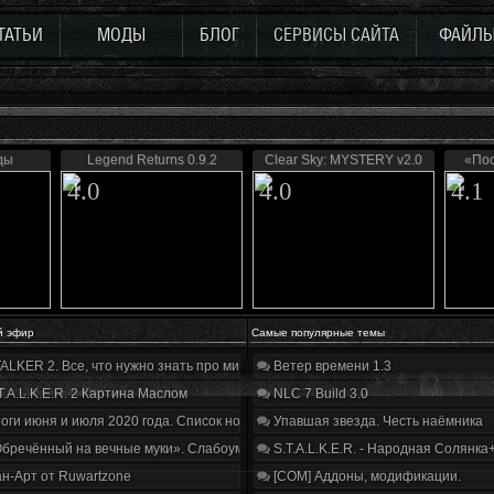
ТАТЬИ
МОДЫ
БЛОГ
СЕРВИСЫ САЙТА
ФАЙЛ
ды
Legend Returns 0.9.2
Clear Sky: MYSTERY v2.0
«По
4.0
4.0
4.1
й эфир
Самые популярные темы
ALKER 2. Все, что нужно знать про мир, геймплей и сюжет | Разбор трейлера
Ветер времени 1.3
T.A.L.K.E.R. 2 Картина Маслом
NLC 7 Build 3.0
оги июня и июля 2020 года. Список нововведений
Упавшая звезда. Честь наёмника
бречённый на вечные муки». Слабоумие и отвага
S.T.A.L.K.E.R. - Народная Солянка
н-Арт от Ruwartzone
[COM] Аддоны, модификации.