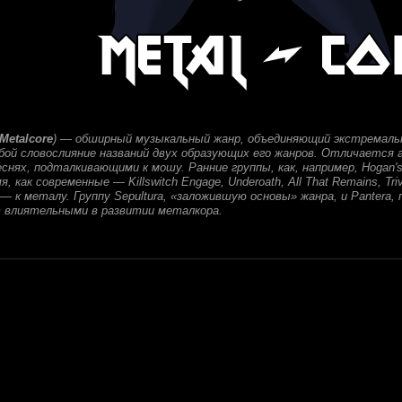
Metalcore
) — обширный музыкальный жанр, объединяющий экстремальн
ой словослияние названий двух образующих его жанров. Отличается 
нях, подталкивающими к мошу. Ранние группы, как, например, Hogan's He
я, как современные — Killswitch Engage, Underoath, All That Remains, Trivi
 — к металу. Группу Sepultura, «заложившую основы» жанра, и Pantera, п
т влиятельными в развитии металкора.