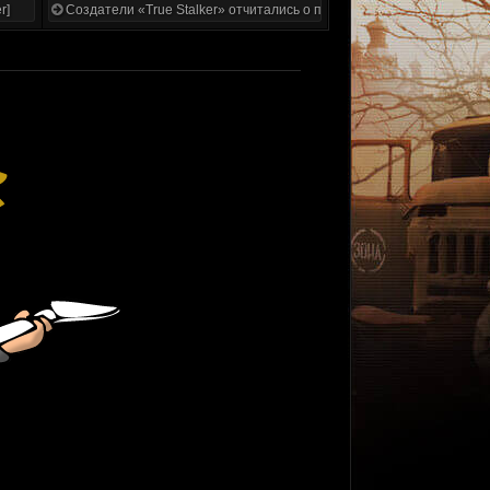
r]
Создатели «True Stalker» отчитались о проделанной работе