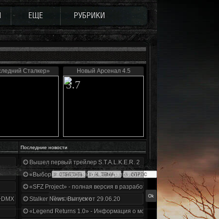
Ы
ЕЩЕ
РУБРИКИ
следний Сталкер»
Новый Арсенал 4.5
3.7
Последние новости
Вышел первый трейлер S.T.A.L.K.E.R. 2
«Выбор» - четвертый отчет о разработке!
«SFZ Project» - полная версия в разработке!
+DMX 1.3.5.ООП.МА.К.
Stalker News. Выпуск от 29.06.20
«Legend Returns 1.0» - Информация о моде за июнь 2020