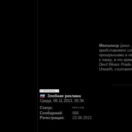
Металкор
(англ.
представляет соб
проигрышами в пес
к панку, в то врем
Devil Wears Prada
Unearth, считаю
Злобная реклама
Среда, 06.11.2013, 20:34
Статус
:
Сообщений
:
666
Регистрация
:
23.06.2013