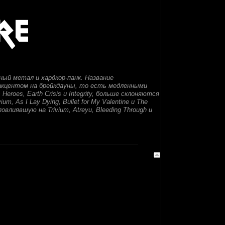
ый метал и хардкор-панк. Название
акцентом на брейкдауны, то есть медленными
roes, Earth Crisis и Integrity, больше склоняются
um, As I Lay Dying, Bullet for My Valentine и The
овлиявшую на Trivium, Atreyu, Bleeding Through и