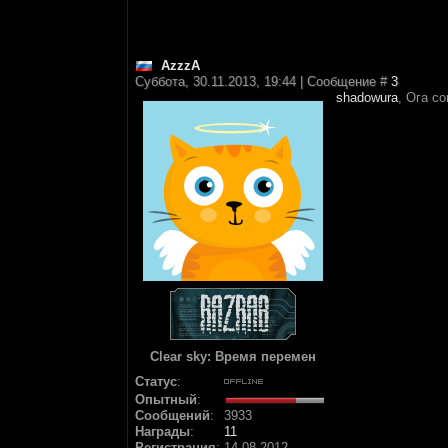
AzzzA
Суббота, 30.11.2013, 19:44 | Сообщение #
3
shadowura
, Ога со
Clear sky: Время перемен
Статус
:
Опытный
:
Сообщений
:
3933
Награды
:
11
Регистрация
:
14.08.2012