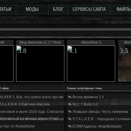
ТАТЬИ
МОДЫ
БЛОГ
СЕРВИСЫ САЙТА
ФАЙЛ
rth
Мод Змеелов v.2.17 Final
AtmosFear 3
Worl
3.8
4.1
3.5
й эфир
Самые популярные темы
ALKER 2. Все, что нужно знать про мир, геймплей и сюжет | Разбор трейлера
Ветер времени 1.3
T.A.L.K.E.R. 2 Картина Маслом
NLC 7 Build 3.0
оги июня и июля 2020 года. Список нововведений
Упавшая звезда. Честь наёмника
ветская и российская рок-группа)
бречённый на вечные муки». Слабоумие и отвага
S.T.A.L.K.E.R. - Народная Солянка
н-Арт от Ruwartzone
[COM] Аддоны, модификации.