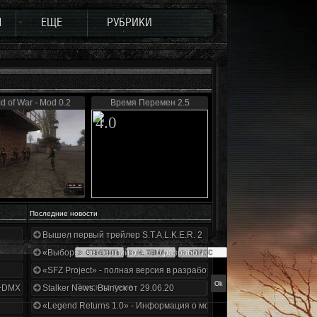
Ы
ЕЩЕ
РУБРИКИ
d of War - Mod 0.2
Время Перемен 2.5
4.0
Последние новости
Вышел первый трейлер S.T.A.L.K.E.R. 2
«Выбор» - четвертый отчет о разработке!
«SFZ Project» - полная версия в разработке!
+DMX 1.3.5.ООП.МА.К.
Stalker News. Выпуск от 29.06.20
«Legend Returns 1.0» - Информация о моде за июнь 2020