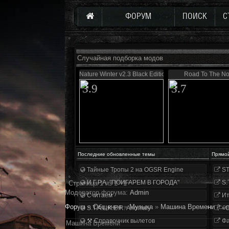
ФОРУМ
ПОИСК
С
Случайная подборка модов
Nature Winter v2.3 Black Edition
Road To The No
3.9
3.7
Последние обновленные темы
Прямо
Тайные Тропы 2 на OGSR Engine
ST
И.Г.Р.А. "ПОИГАРЕМ В ГОРОДА"
S.
Страница
1
из
1
1
Модератор форума:
Аdmin
Считаем
Ит
Форум
»
Общение
»
Музыка
»
Машина Времени
(со
S.T.A.L.K.E.R. Anomaly
«О
⚒ Справочник вылетов
Фа
Машина Времени