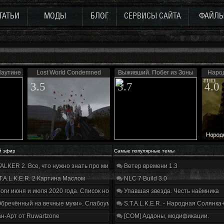
ТАТЬИ
МОДЫ
БЛОГ
СЕРВИСЫ САЙТА
ФАЙЛ
Паутине лжи
Lost World Condemned
Выживший. Побег из Зоны
Наро
3.5
3.7
4.0
й эфир
Самые популярные темы
ALKER 2. Все, что нужно знать про мир, геймплей и сюжет | Разбор трейлера
Ветер времени 1.3
T.A.L.K.E.R. 2 Картина Маслом
NLC 7 Build 3.0
оги июня и июля 2020 года. Список нововведений
Упавшая звезда. Честь наёмника
бречённый на вечные муки». Слабоумие и отвага
S.T.A.L.K.E.R. - Народная Солянка
н-Арт от Ruwartzone
[COM] Аддоны, модификации.