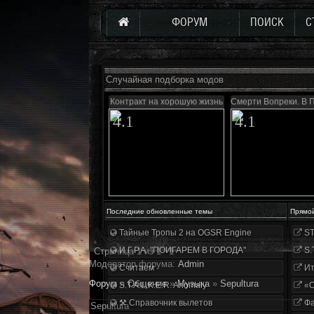
ФОРУМ
ПОИСК
С
Случайная подборка модов
Контракт на хорошую жизнь
Смерти Вопреки. В 
4.1
4.1
Последние обновленные темы
Прямо
Тайные Тропы 2 на OGSR Engine
ST
И.Г.Р.А. "ПОИГАРЕМ В ГОРОДА"
S.
Страница
1
из
1
1
Модератор форума:
Аdmin
Считаем
Ит
Форум
»
Общение
»
Музыка
»
Sepultura
S.T.A.L.K.E.R. Anomaly
«О
⚒ Справочник вылетов
Фа
Sepultura