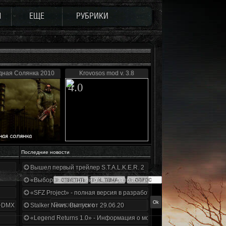
Ы
ЕЩЕ
РУБРИКИ
дная Солянка 2010
Krovosos mod v. 3.8
4.0
Последние новости
Вышел первый трейлер S.T.A.L.K.E.R. 2
«Выбор» - четвертый отчет о разработке!
«SFZ Project» - полная версия в разработке!
+DMX 1.3.5.ООП.МА.К.
Stalker News. Выпуск от 29.06.20
«Legend Returns 1.0» - Информация о моде за июнь 2020