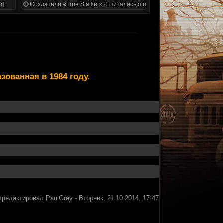
r]
Создатели «True Stalker» отчитались о проделанной работе
ованная в 1984 году.
тредактировал
PaulGray
-
Вторник, 21.10.2014, 17:47