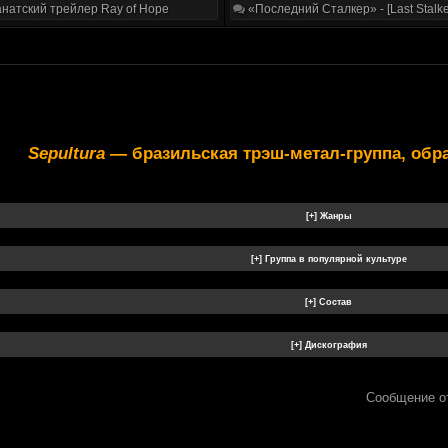
натский трейлер Ray of Hope
«Последний Сталкер» - [Last Stalke
Sepultura
— бразильская трэш-метал-группа, образ
Сообщение о