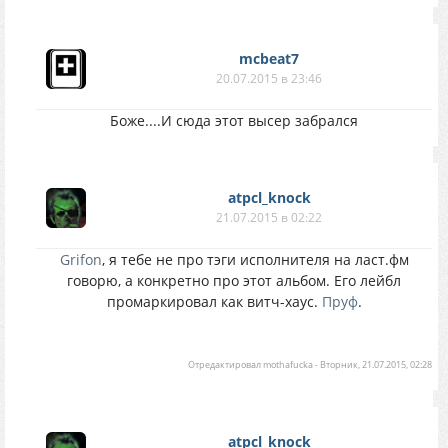
mcbeat7
20.07.2015 в 23:46
Боже....И сюда этот высер забрался
atpcl_knock
21.07.2015 в 02:22
Grifon
, я тебе не про тэги исполнителя на ласт.фм
говорю, а конкретно про этот альбом. Его лейбл
промаркировал как витч-хаус.
Пруф
.
Отредактировал
mothafucka
-
Вторник, 21.07.2015, 02:28
atpcl_knock