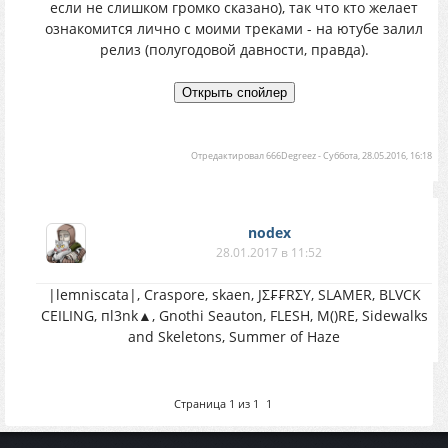
если не слишком громко сказано), так что кто желает
ознакомится лично с моими треками - на ютубе залил
релиз (полугодовой давности, правда).
Отредактировал
666Degreez
-
Суббота, 28.05.2016, 16:18
nodex
28.01.2017 в 11:52
|lemniscata|, Craspore, skaen, JΣ₣₣RΣY, SLAMER, BLVCK
CEILING, пl3nk▲, Gnothi Seauton, FLESH, M()RE, Sidewalks
and Skeletons, Summer of Haze
Страница
1
из
1
1