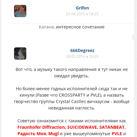
Grifon
25.08.2015 в 18:25
Катана
, интересное сочетание
666Degreez
28.05.2016 в 16:03
Вот что, а музыку такого направления я тут никак не
ожидал увидеть.
Но более-менее годных исполнителей сюда так и не
кинули (Разве что CROSSPARTY и PVLE), а назвать
творчество группы Crystal Castles вичхаусом - вообще
невиданная наглость.
Советую ознакомится с такими исполнителями как
Fraunhofer Diffraction, SUICIDEWAVE, SATANBEAT,
Радость Моя, Mugl
и уже вышеупомянутые
PVLE
и