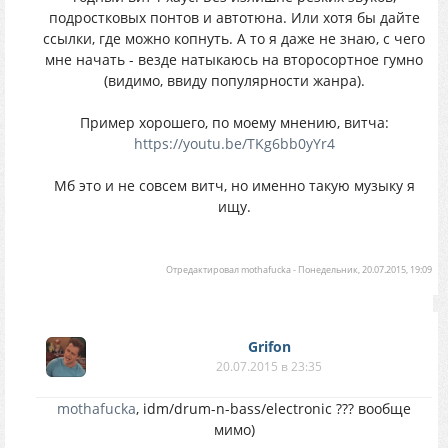
подростковых понтов и автотюна. Или хотя бы дайте
ссылки, где можно копнуть. А то я даже не знаю, с чего
мне начать - везде натыкаюсь на второсортное гумно
(видимо, ввиду популярности жанра).
Пример хорошего, по моему мнению, витча:
https://youtu.be/TKg6bb0yYr4
Мб это и не совсем витч, но именно такую музыку я
ищу.
Отредактировал
mothafucka
-
Понедельник, 20.07.2015, 19:09
Grifon
20.07.2015 в 23:35
mothafucka
, idm/drum-n-bass/electronic ??? вообще
мимо)