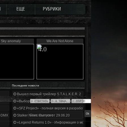
Ы
ЕЩЕ
РУБРИКИ
Sky anomaly
We Are Not Alone
4.0
Последние новости
Вышел первый трейлер S.T.A.L.K.E.R. 2
«Выбор» - четвертый отчет о разработке!
«SFZ Project» - полная версия в разработке!
+DMX 1.3.5.ООП.МА.К.
Stalker News. Выпуск от 29.06.20
«Legend Returns 1.0» - Информация о моде за июнь 2020