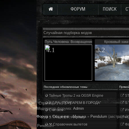
ФОРУМ
ПОИСК
С
Случайная подборка модов
Путь Человека: Возвращение
Кровавый зака
4.1
3.2
Последние обновленные темы
Прямо
Тайные Тропы 2 на OGSR Engine
ST
И.Г.Р.А. "ПОИГАРЕМ В ГОРОДА"
S.
Страница
1
из
1
1
Модератор форума:
Аdmin
Считаем
Ит
Форум
»
Общение
»
Музыка
»
Pendulum
(австралийс
S.T.A.L.K.E.R. Anomaly
«О
⚒ Справочник вылетов
Фа
Pendulum