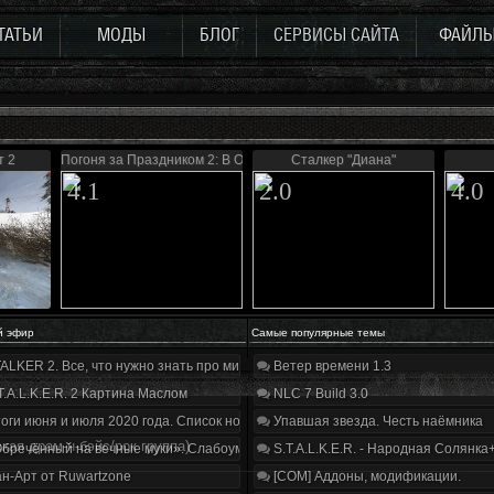
ТАТЬИ
МОДЫ
БЛОГ
СЕРВИСЫ САЙТА
ФАЙЛ
т 2
Погоня за Праздником 2: В Ожидании Чуда...
Сталкер "Диана"
4.1
2.0
4.0
й эфир
Самые популярные темы
ALKER 2. Все, что нужно знать про мир, геймплей и сюжет | Разбор трейлера
Ветер времени 1.3
T.A.L.K.E.R. 2 Картина Маслом
NLC 7 Build 3.0
оги июня и июля 2020 года. Список нововведений
Упавшая звезда. Честь наёмника
кая драм-н-бэйс/рок группа)
бречённый на вечные муки». Слабоумие и отвага
S.T.A.L.K.E.R. - Народная Солянка
н-Арт от Ruwartzone
[COM] Аддоны, модификации.