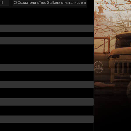
r]
Создатели «True Stalker» отчитались о проделанной работе