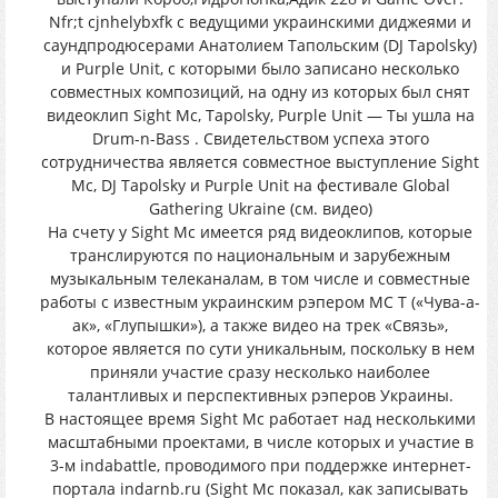
Nfr;t cjnhelybxfk с ведущими украинскими диджеями и
саундпродюсерами Анатолием Тапольским (DJ Tapolsky)
и Purple Unit, с которыми было записано несколько
совместных композиций, на одну из которых был снят
видеоклип Sight Mc, Tapolsky, Purple Unit — Ты ушла на
Drum-n-Bass . Свидетельством успеха этого
сотрудничества является совместное выступление Sight
Mc, DJ Tapolsky и Purple Unit на фестивале Global
Gathering Ukraine (см. видео)
На счету у Sight Mc имеется ряд видеоклипов, которые
транслируются по национальным и зарубежным
музыкальным телеканалам, в том числе и совместные
работы с известным украинским рэпером MC T («Чува-а-
ак», «Глупышки»), а также видео на трек «Связь»,
которое является по сути уникальным, поскольку в нем
приняли участие сразу несколько наиболее
талантливых и перспективных рэперов Украины.
В настоящее время Sight Mc работает над несколькими
масштабными проектами, в числе которых и участие в
3-м indabattle, проводимого при поддержке интернет-
портала indarnb.ru (Sight Mc показал, как записывать