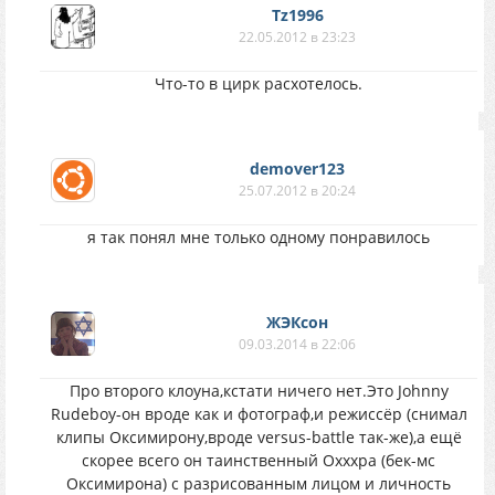
Tz1996
22.05.2012 в 23:23
Что-то в цирк расхотелось.
demover123
25.07.2012 в 20:24
я так понял мне только одному понравилось
ЖЭКсон
09.03.2014 в 22:06
Про второго клоуна,кстати ничего нет.Это Johnny
Rudeboy-он вроде как и фотограф,и режиссёр (снимал
клипы Оксимирону,вроде versus-battle так-же),а ещё
скорее всего он таинственный Охххра (бек-мс
Оксимирона) с разрисованным лицом и личность