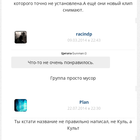
которого точно не установлена.А ещё они новый клип
снимают.
racindp
09.03.2014 в 22:43
Цитата
Gunman
(
)
Что-то не очень понравилось.
Группа просто мусор
Plan
22.07.2014 в 22:30
Ты кстати название не правильно написал, не Куль, а
Культ