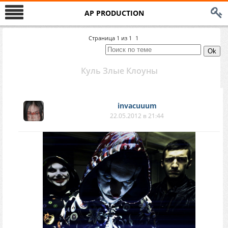
AP PRODUCTION
Страница
1
из
1
1
Куль Злые Клоуны
invacuuum
22.05.2012 в 21:44