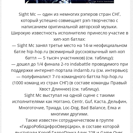
Sight Mc — один из немногих рэперов стран СНГ,
который успешно совмещает рэп-творчество с
написанием оригинальной авторской музыки.
Широкую известность исполнителю принесло участие в
хип-хоп батлах:
— Sight Mc занял третье место на 14-м неофициальном
батле hip-hop.ru (всемирный русскоязычный хип-хоп
баттл — 5 тысяч участников) (см. таблицу);
— дошел до 1/4 финала 2-го indabattle проводимого при
поддержке интернет-портала indarnb.ru (см. интервью);
— полуфиналист 7-го командного баттла hip-hop.ru
(1000 команд из стран СНГ) (в составе команды Правый
Хвост Длиннее) (см. таблицу).
Sight Mc выступал на одной сцене с такими
исполнителями как Ноггано, Centr, Guf, Каста, Дельфин,
Многоточие, Триада, Loc-Dog, Bad Balance, Ёлка и
многими другими.
Также известен сотрудничеством в группе
«ГидроРобоЦифроОверЦирк», в составе которой
выступали Короб,ГидроПонка,Адик 228 и Game Over.