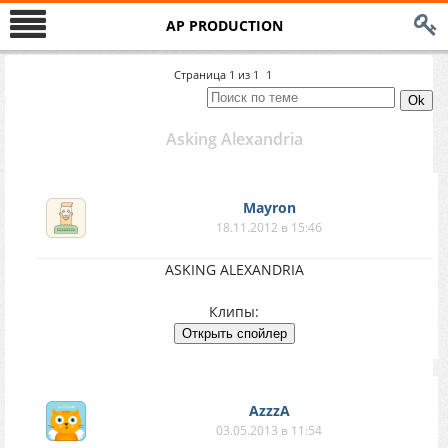
AP PRODUCTION
Страница
1
из
1
1
Asking Alexandria
Mayron
18.11.2012 в 15:46
ASKING ALEXANDRIA
Клипы:
AzzzA
03.05.2013 в 11:54