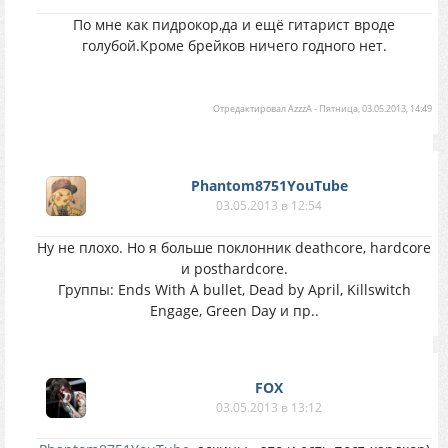
По мне как пидрокор,да и ещё гитарист вроде
голубой.Кроме брейков ничего годного нет.
Отредактировал
AzzzA
-
Пятница, 03.05.2013, 14:49
Phantom8751YouTube
03.05.2013 в 12:54
Ну не плохо. Но я больше поклонник deathcore, hardcore
и posthardcore.
Группы: Ends With A bullet, Dead by April, Killswitch
Engage, Green Day и пр..
FOX
03.05.2013 в 13:12