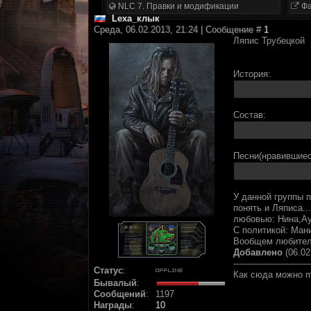
NLC 7. Правки и модификации
Фа
Lexa_клык
Среда, 06.02.2013, 21:24 | Сообщение #
1
Ляпис Трубецкой
История:
Состав:
Песни(нравившиес
У данной группы 
понять и Ляписа..
любовью: Нина,Ау
С политикой: Ман
Вообщем любителя
Добавлено
(06.02
----------------------------
Статус
:
Как сюда можно 
Бывалый
:
Сообщений
:
1197
Награды
:
10