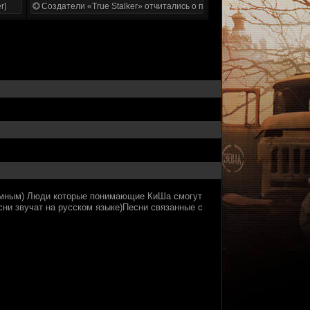
r]
Создатели «True Stalker» отчитались о проделанной работе
темным) Люди которые понимающие КиШа смогут
сни звучат на русском языке)Песни связанные с