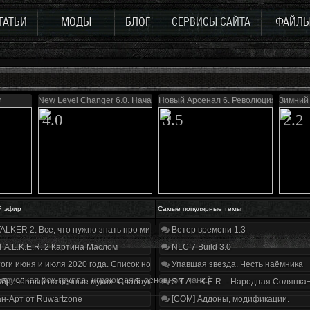
ТАТЬИ
МОДЫ
БЛОГ
СЕРВИСЫ САЙТА
ФАЙЛ
y
New Level Changer 6.0. Начало
Новый Арсенал 6. Революция
Зимний 
4.0
3.5
2.2
й эфир
Самые популярные темы
ALKER 2. Все, что нужно знать про мир, геймплей и сюжет | Разбор трейлера
Ветер времени 1.3
T.A.L.K.E.R. 2 Картина Маслом
NLC 7 Build 3.0
оги июня и июля 2020 года. Список нововведений
Упавшая звезда. Честь наёмника
орусская рок-группа, играющая в основном панк.)
бречённый на вечные муки». Слабоумие и отвага
S.T.A.L.K.E.R. - Народная Солянка
н-Арт от Ruwartzone
[COM] Аддоны, модификации.