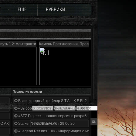
Ы
ЕЩЕ
РУБРИКИ
путь 1.2: Альтернатива
Камень Преткновения. Пролог
4.1
Последние новости
Вышел первый трейлер S.T.A.L.K.E.R. 2
«Выбор» - четвертый отчет о разработке!
«SFZ Project» - полная версия в разработке!
+DMX 1.3.5.ООП.МА.К.
Stalker News. Выпуск от 29.06.20
«Legend Returns 1.0» - Информация о моде за июнь 2020