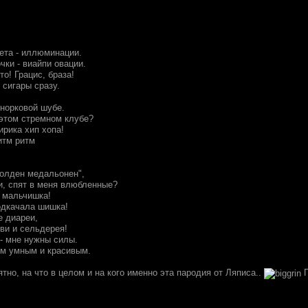
лета - иллюминации.
очки - виайпи овации.
о! Грацис, браза!
 сигары сразу.
 норковой шубе.
 этом стремном клубе?
ирика хип хопа!
итм ритм
Голден медальонен",
и, спят в меня влюбленные?
й мальчишка!
одкачала шишка!
е диареи,
ви и сельдерея!
 - мне нужны силы.
м умным и красивым.
тно, на что в целом и на кого именно эта пародия от Ляписа..
П