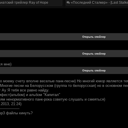
натский трейлер Ray of Hope
«Последний Сталкер» - [Last Stalke
я мне)
по моему счету вполне веселые панк-песни) Но многий юмор является 
.Многие песни на Белорусском (группа то белорусская) но в основном пе
 Ау Я тебя все равно найду.
ифест(альбом) и альбом "Капитал"
м ненормативного панк-рока советую слушать и смеяться)
.2013, 21:24)
-----------------
mp3 файлы кинуть?