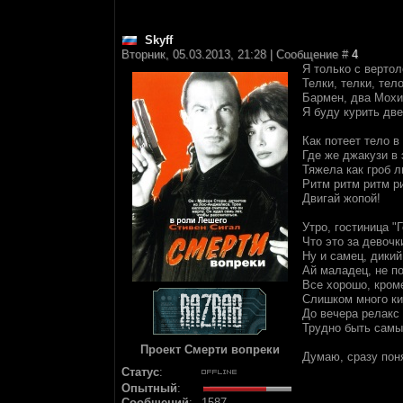
Skyff
Вторник, 05.03.2013, 21:28 | Сообщение #
4
Я только с верто
Телки, телки, тел
Бармен, два Мохит
Я буду курить две
Как потеет тело в
Где же джакузи в
Тяжела как гроб л
Ритм ритм ритм р
Двигай жопой!
Утро, гостиница "
Что это за девочк
Ну и самец, дики
Ай маладец, не п
Все хорошо, кром
Слишком много ки
До вечера релакс
Трудно быть самы
Проект Смерти вопреки
Думаю, сразу поня
Статус
:
Опытный
:
Сообщений
:
1587