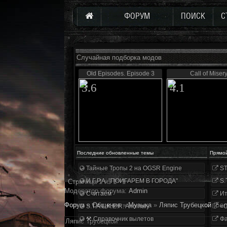
ФОРУМ
ПОИСК
С
Случайная подборка модов
Old Episodes. Episode 3
Call of Miser
3.6
4.1
Последние обновленные темы
Прямо
Тайные Тропы 2 на OGSR Engine
ST
И.Г.Р.А. "ПОИГАРЕМ В ГОРОДА"
S.
Страница
1
из
1
1
Модератор форума:
Аdmin
Считаем
Ит
Форум
»
Общение
»
Музыка
»
Ляпис Трубецкой
(Бел
S.T.A.L.K.E.R. Anomaly
«О
⚒ Справочник вылетов
Фа
Ляпис Трубецкой