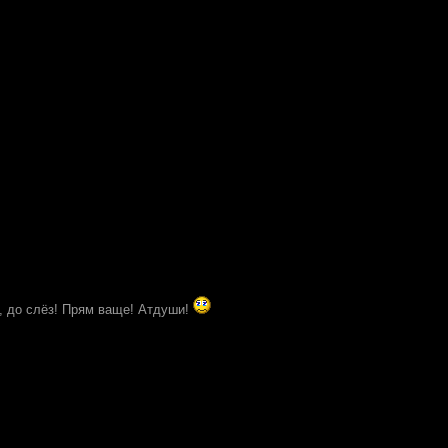
, до слёз! Прям ваще! Атдуши!