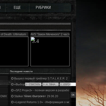
Ы
ЕЩЕ
РУБРИКИ
 of Death: Ultimatum
AVS "Закон Меченого" 2 части
3.4
Последние новости
Вышел первый трейлер S.T.A.L.K.E.R. 2
«Выбор» - четвертый отчет о разработке!
«SFZ Project» - полная версия в разработке!
+DMX 1.3.5.ООП.МА.К.
Stalker News. Выпуск от 29.06.20
«Legend Returns 1.0» - Информация о моде за июнь 2020