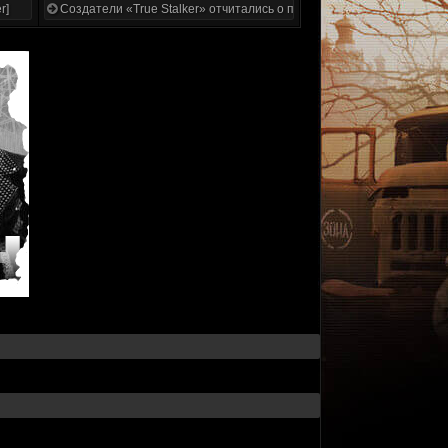
r]
Создатели «True Stalker» отчитались о проделанной работе