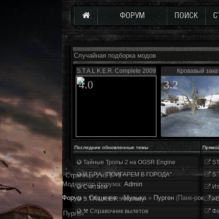
ФОРУМ
ПОИСК
С
Случайная подборка модов
S.T.A.L.K.E.R. Complete 2009
Кровавый зака
4.0
3.2
Последние обновленные темы
Прямо
Тайные Тропы 2 на OGSR Engine
ST
И.Г.Р.А. "ПОИГАРЕМ В ГОРОДА"
S.
Страница
1
из
1
1
Модератор форума:
Аdmin
Считаем
Ит
Форум
»
Общение
»
Музыка
»
Пурген
(Панк-рок, Трэ
S.T.A.L.K.E.R. Anomaly
«О
⚒ Справочник вылетов
Фа
Пурген