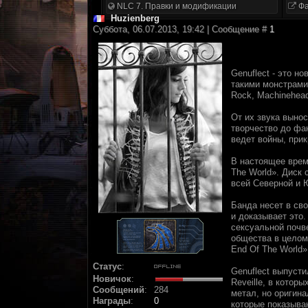
NLC 7. Правки и модификации
Фа
Huzienberg
Суббота, 06.07.2013, 19:42 | Сообщение #
1
Genuflect - это н
такими монстрами,
Rock, Machinehead
От их звука выно
творчество до фан
ведет войны, при
В настоящее врем
The World». Диск 
всей Северной и 
Банда несет в св
и доказывает это.
сексуальной почв
общества в целом 
End Of The World»
Статус
:
Genuflect выпуст
Новичок
:
Reveille, в котор
Сообщений
:
284
метал, но оригина
Награды
:
0
которые показыва