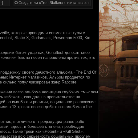
r]
Создатели «True Stalker» отчитались о проделанной работе
Reveille, которые проводили совместные туры с
evendust, Static-X, Godsmack, Powerman 5000, Kid
шедшим битом ударных, Genuflect доносят свое
колени» Тексты песен направлены против тех, кто
в поддержку своего дебютного альбома «The End Of
льных Интернет магазинов. Альбом продается по
е сильно популяризирован жанр Rapcore.
отяжении всего альбома насыщена глубоким смыслом
сь избежать, скандалы в правительстве на
дей во имя бога и религии, социальное разложение
зили в 13 трэках своего дебютного альбома «The
бютник, в отличие от предыдущих ранее работ
’овый, здесь, в большей степени, преобладает
ось. Такие треки как «Potent» и «Kill Shot»,
 общества всю серьёзность социальных проблем