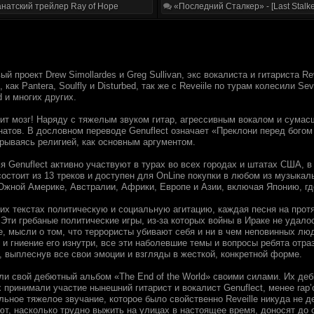
натский трейлер Ray of Hope
«Последний Сталкер» - [Last Stalke
овый проект Drew Simollardes и Greg Sullivan, экс вокалиста и гитариста 
 как Pantera, Soulfly и Disturbed, так же с Reveiile по турам колесили S
 и многих других.
сит мозг! Наряду с тяжелым звуком гитар, агрессивным вокалом и сумас
атов. В дословном переводе Genuflect означает «Преклони перед богом 
крываясь религией, как основным аргументом.
я Genuflect активно участвуют в турах во всех городах и штатах США, 
состоит из 13 треков и доступен для OnLine покупки в любом из музыка
Южной Америке, Австралии, Африки, Европе и Азии, включая Японию, гд
оих текстах политическую и социальную агитацию, каждая песня на пр
 Эти гребаные политические игры, из-за которых войны в Ираке не удало
е, мысли о том, что террористы убивают себя и ни в чем неповинных лю
и гниение его изнутри, все эти наболевшие темы и вопросы ребята отра
, выплеснув все свои эмоции и взгляды в жесткой, конкретной форме.
или свой дебютный альбом «The End of the World» своими силами. Их де
ых принимали участие нынешний гитарист и вокалист Genuflect, менее rap
льное тяжелое звучание, которое было свойственно Reveille никуда не дел
ют, насколько трудно выжить на улицах в настоящее время, доносят до