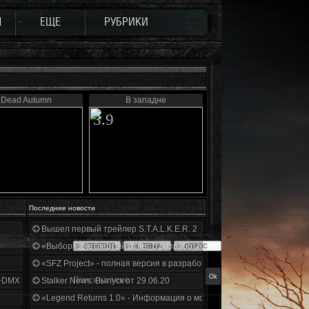
Ы
ЕЩЕ
РУБРИКИ
Dead Autumn
В западне
3.9
Последние новости
Вышел первый трейлер S.T.A.L.K.E.R. 2
«Выбор» - четвертый отчет о разработке!
«SFZ Project» - полная версия в разработке!
+DMX 1.3.5.ООП.МА.К.
Stalker News. Выпуск от 29.06.20
«Legend Returns 1.0» - Информация о моде за июнь 2020