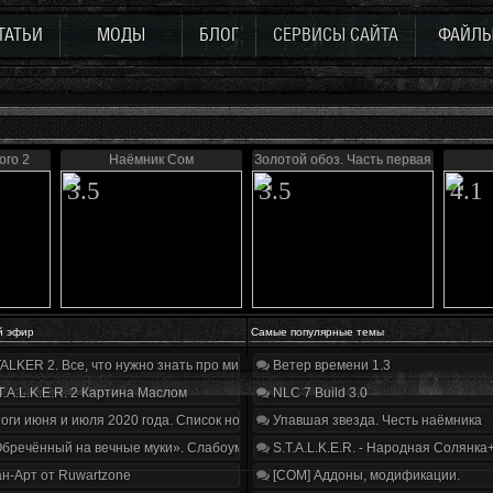
ТАТЬИ
МОДЫ
БЛОГ
СЕРВИСЫ САЙТА
ФАЙЛ
го 2
Наёмник Сом
Золотой обоз. Часть первая
3.5
3.5
4.1
й эфир
Самые популярные темы
ALKER 2. Все, что нужно знать про мир, геймплей и сюжет | Разбор трейлера
Ветер времени 1.3
T.A.L.K.E.R. 2 Картина Маслом
NLC 7 Build 3.0
оги июня и июля 2020 года. Список нововведений
Упавшая звезда. Честь наёмника
бречённый на вечные муки». Слабоумие и отвага
S.T.A.L.K.E.R. - Народная Солянка
н-Арт от Ruwartzone
[COM] Аддоны, модификации.