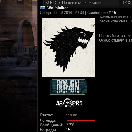
NLC 7. Правки и модификации
Фа
Wolfstalker
Среда, 22.10.2014, 20:04 | Сообщение #
16
Цитата
degradatoome
(
)
песня классная, и
На ютубе это отм
Особо отмечу в э
Статус
:
Легенда
:
Сообщений
:
2258
Награды
:
15