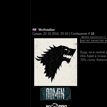
Wolfstalker
Среда, 22.10.2014, 20:10 | Сообщение #
18
Цитата
degradatoome
(
)
растет качество в
Будь он в любой д
Ибо Ария в плане 
70% голос Кипело