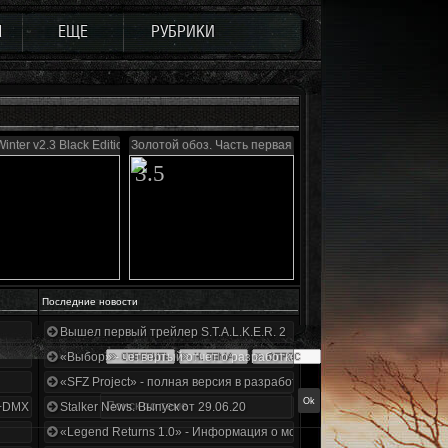
Ы
ЕЩЕ
РУБРИКИ
inter v2.3 Black Edition
Золотой обоз. Часть первая
3.5
Последние новости
Вышел первый трейлер S.T.A.L.K.E.R. 2
«Выбор» - четвертый отчет о разработке!
«SFZ Project» - полная версия в разработке!
+DMX 1.3.5.ООП.МА.К.
Stalker News. Выпуск от 29.06.20
«Legend Returns 1.0» - Информация о моде за июнь 2020