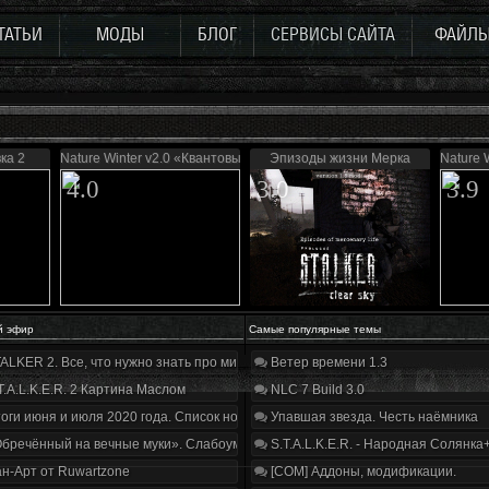
ТАТЬИ
МОДЫ
БЛОГ
СЕРВИСЫ САЙТА
ФАЙЛ
ка 2
Nature Winter v2.0 «Квантовый скачок»
Эпизоды жизни Мерка
Nature W
4.0
3.0
3.9
й эфир
Самые популярные темы
ALKER 2. Все, что нужно знать про мир, геймплей и сюжет | Разбор трейлера
Ветер времени 1.3
T.A.L.K.E.R. 2 Картина Маслом
NLC 7 Build 3.0
оги июня и июля 2020 года. Список нововведений
Упавшая звезда. Честь наёмника
бречённый на вечные муки». Слабоумие и отвага
S.T.A.L.K.E.R. - Народная Солянка
н-Арт от Ruwartzone
[COM] Аддоны, модификации.