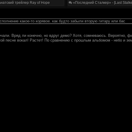
натский трейлер Ray of Hope
«Последний Сталкер» - [Last Stalke
сполнение какое-то корявое. как будто забыли вторую гитару или бас
ечали. Вряд ли конечно, но вдруг демо? Хотя, сомневаюсь. Вероятно, ф
той песне вокал! Растет! По сравнению с прошлым альбомом - небо и зе