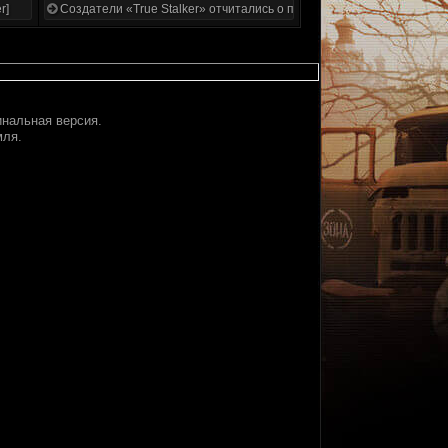
r]
Создатели «True Stalker» отчитались о проделанной работе
инальная версия.
мля.