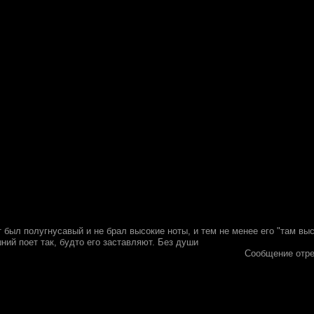
т был полугнусавый и не брал высокие ноты, и тем не менее его "там выс
ий поет так, будто его заставляют. Без души
Сообщение отр