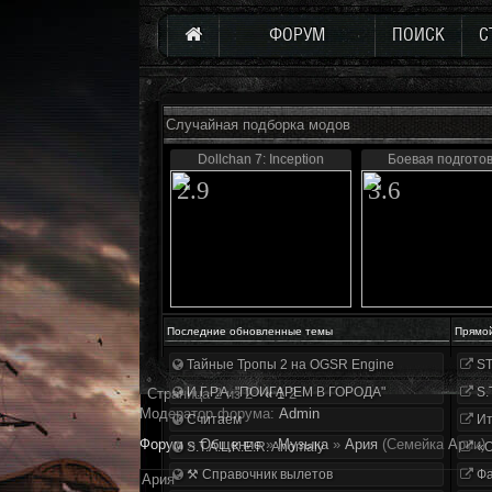
ФОРУМ
ПОИСК
С
Случайная подборка модов
Dollchan 7: Inception
Боевая подготов
2.9
3.6
Последние обновленные темы
Прямо
Тайные Тропы 2 на OGSR Engine
ST
И.Г.Р.А. "ПОИГАРЕМ В ГОРОДА"
S.
Страница
2
из
2
«
1
2
Модератор форума:
Аdmin
Считаем
Ит
Форум
»
Общение
»
Музыка
»
Ария
(Семейка Арии)
S.T.A.L.K.E.R. Anomaly
«О
⚒ Справочник вылетов
Фа
Ария