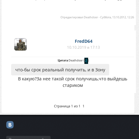
Отредактировал
Deathdoor
-
Суббота, 13.10.2012, 12:26
FredD64
10.10.2019 в 17:13
Цитата
Deathdoor
(
)
что-бы срок реальный получить, и в Зону
В какую?За нее такой срок получишь,что выйдешь
стариком
Страница
1
из
1
1