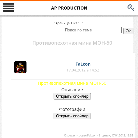
AP PRODUCTION
Страница
1
из
1
1
Противопехотная мина МОН-50
FaLcon
17.04.2012 в 14:52
Противопехотная мина МОН-50
Описание
Фотографии
Отредактировал
FaLcon
-
Вторник, 17.04.2012, 19:33