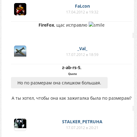
FaLcon
17.04.2012 в 19:32
FireFox
, щас исправлю
_Val_
17.07.2012 в 18:59
z-ab-rs-5
,
Quote
Но по размерам она слишком большая.
А ты хотел, чтобы она как зажигалка была по размерам?
STALKER_PETRUHA
17.07.2012 в 20:21