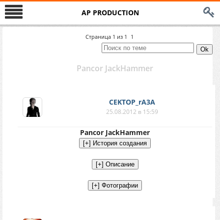
AP PRODUCTION
Страница
1
из
1
1
Pancor JackHammer
CEKTOP_rA3A
25.08.2012 в 15:59
Pancor JackHammer