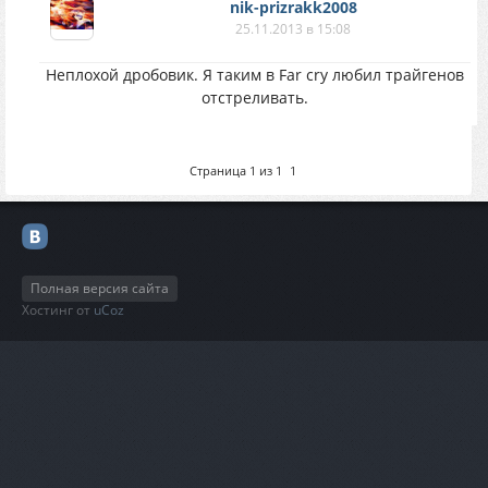
nik-prizrakk2008
25.11.2013 в 15:08
Неплохой дробовик. Я таким в Far cry любил трайгенов
отстреливать.
Страница
1
из
1
1
Полная версия сайта
Хостинг от
uCoz