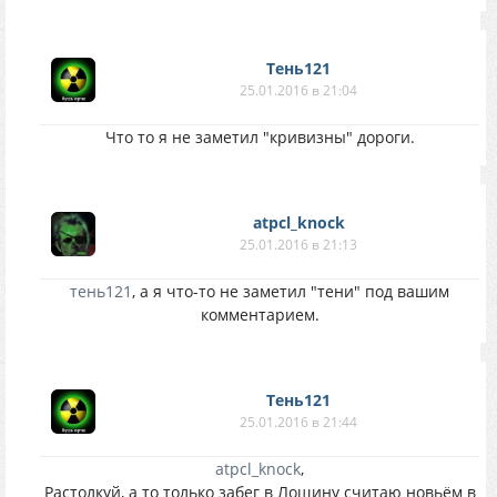
Тень121
25.01.2016 в 21:04
Что то я не заметил "кривизны" дороги.
atpcl_knock
25.01.2016 в 21:13
тень121
, а я что-то не заметил "тени" под вашим
комментарием.
Тень121
25.01.2016 в 21:44
atpcl_knock
,
Растолкуй, а то только забег в Лощину считаю новьём в