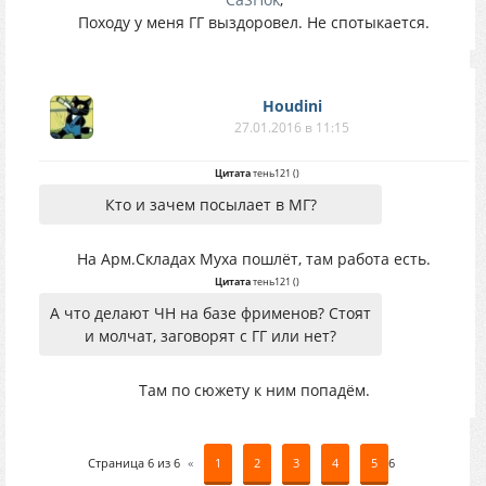
Походу у меня ГГ выздоровел. Не спотыкается.
Houdini
27.01.2016 в 11:15
Цитата
тень121
(
)
Кто и зачем посылает в МГ?
На Арм.Складах Муха пошлёт, там работа есть.
Цитата
тень121
(
)
А что делают ЧН на базе фрименов? Стоят
и молчат, заговорят с ГГ или нет?
Там по сюжету к ним попадём.
Страница
6
из
6
«
1
2
3
4
5
6