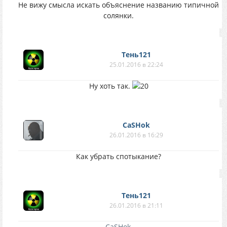
Не вижу смысла искать объяснение названию типичной
солянки.
Тень121
25.01.2016 в 22:24
Ну хоть так.
CaSHok
26.01.2016 в 16:29
Как убрать спотыкание?
Тень121
26.01.2016 в 21:11
CaSHok
,