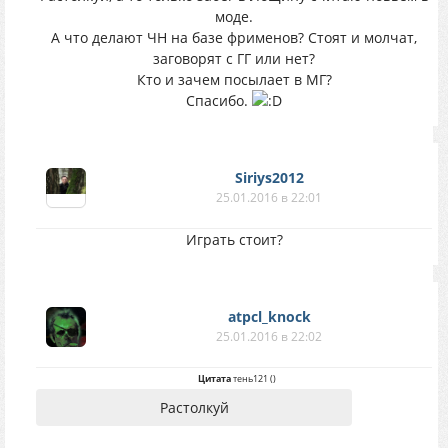
моде.
А что делают ЧН на базе фрименов? Стоят и молчат,
заговорят с ГГ или нет?
Кто и зачем посылает в МГ?
Спасибо.
Siriys2012
25.01.2016 в 22:01
Играть стоит?
atpcl_knock
25.01.2016 в 22:02
Цитата
тень121
(
)
Растолкуй