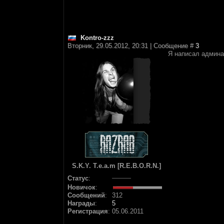
Kontro-zzz
Вторник, 29.05.2012, 20:31 | Сообщение #
3
Я написал админа
S.K.Y. T.e.a.m [R.E.B.O.R.N.]
Статус
:
Новичок
:
Сообщений
:
312
Награды
:
5
Регистрация
:
05.06.2011