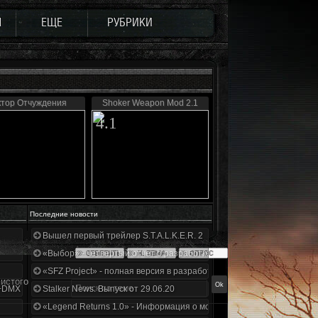
Ы
ЕЩЕ
РУБРИКИ
ктор Отчуждения
Shoker Weapon Mod 2.1
4.1
Последние новости
Вышел первый трейлер S.T.A.L.K.E.R. 2
«Выбор» - четвертый отчет о разработке!
«SFZ Project» - полная версия в разработке!
Чистого
+DMX 1.3.5.ООП.МА.К.
Stalker News. Выпуск от 29.06.20
«Legend Returns 1.0» - Информация о моде за июнь 2020