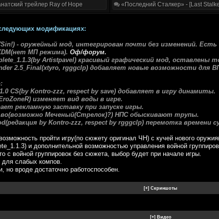
натский трейлер Ray of Hope
«Последний Сталкер» - [Last Stalke
 следующих модификациях:
d(Sin!) - оружейный мод, интегрирован почти без изменений. Ест
KDM(нет МП режима).
Оф/форум.
plete_1.1.3(by Artistpavel) красивый графический мод, оставлены
nder 2.5_Final(xtyro, rgggclp) добавляет новые возможности для 
:
1.0 CS(by Kontro-zzz, respect by save) добавляет в игру динамиты.
 EroZoneR) изменяет вид воды в игре.
рает рекламную заставку при запуске игры.
во(возможно Меченый(Стрелок)?) НПС обыскивают трупы.
d(редакция by Kontro-zzz, respect by rgggclp) перемотка времени 
возможность пройти игру(по сюжету оригинал ЧН) с кучей нового оружия
te_1.1.3) и дополнительной возможностью управления войной группирово
то с войной группировок без сюжета, выбор будет при начале игры.
 для слабых компов.
и, но вроде достаточно работоспособен.