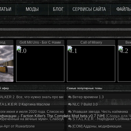
ТАТЬИ
МОДЫ
БЛОГ
СЕРВИСЫ САЙТА
ФАЙЛ
род
Gott Mit Uns - Бог С Нами
Call of Misery
Ве
4.0
4.1
4.2
й эфир
Самые популярные темы
ALKER 2. Все, что нужно знать про мир, геймплей и сюжет | Разбор трейлера
Ветер времени 1.3
T.A.L.K.E.R. 2 Картина Маслом
NLC 7 Build 3.0
оги июня и июля 2020 года. Список нововведений
Упавшая звезда. Честь наёмника
ификации
»
Faction Killer's The Complete Mod beta v0.7 [ЧН]
(Сборка для 
бречённый на вечные муки». Слабоумие и отвага
S.T.A.L.K.E.R. - Народная Солянка
н-Арт от Ruwartzone
[COM] Аддоны, модификации.