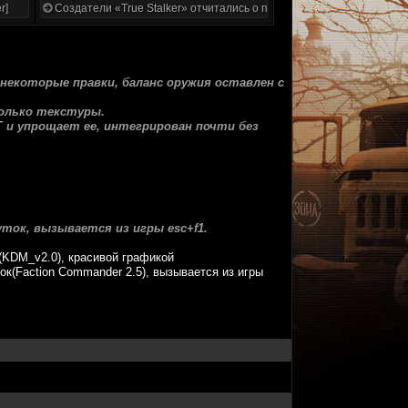
r]
Создатели «True Stalker» отчитались о проделанной работе
ь некоторые правки, баланс оружия оставлен с
 только текстуры.
ВГ и упрощает ее, интегрирован почти без
суток, вызывается из игры esc+f1.
(KDM_v2.0), красивой графикой
к(Faction Commander 2.5), вызывается из игры