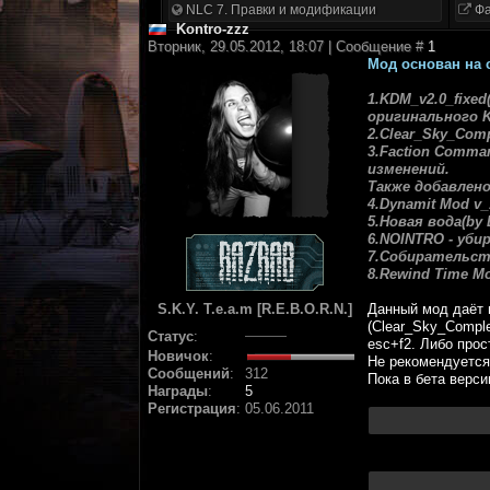
NLC 7. Правки и модификации
Фа
Kontro-zzz
Вторник, 29.05.2012, 18:07 | Сообщение #
1
Мод основан на
1.KDM_v2.0_fixe
оригинального 
2.Clear_Sky_Com
3.Faction Comma
изменений.
Также добавлено
4.Dynamit Mod v_
5.Новая вода(by
6.NOINTRO - уби
7.Собирательст
8.Rewind Time Mo
S.K.Y. T.e.a.m [R.E.B.O.R.N.]
Данный мод даёт 
(Clear_Sky_Comple
Статус
:
esc+f2. Либо прос
Новичок
:
Не рекомендуется
Сообщений
:
312
Пока в бета верси
Награды
:
5
Регистрация
:
05.06.2011