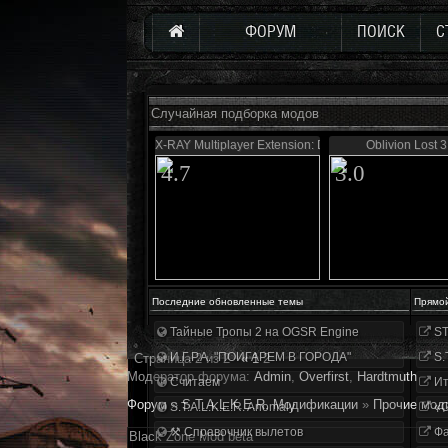
ФОРУМ
ПОИСК
С
Случайная подборка модов
X-RAY Multiplayer Extension: Defence
Oblivion Lost 3
4.7
3.0
Последние обновленные темы
Прямо
Тайные Тропы 2 на OGSR Engine
ST
И.Г.Р.А. "ПОИГАРЕМ В ГОРОДА"
S.
Страница
2
из
2
«
1
2
Модератор форума:
Аdmin
,
Overfirst
,
Hardtmuth
Считаем
Ит
Форум
»
S.T.A.L.K.E.R. Модификации
»
Прочие мод
S.T.A.L.K.E.R. Anomaly
«О
⚒ Справочник вылетов
Фа
Black Zone Mod beta