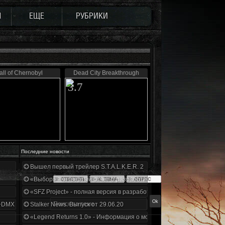
Ы
ЕЩЕ
РУБРИКИ
all of Chernobyl
Dead City Breakthrough
3.7
Последние новости
Вышел первый трейлер S.T.A.L.K.E.R. 2
«Выбор» - четвертый отчет о разработке!
«SFZ Project» - полная версия в разработке!
+DMX 1.3.5.ООП.МА.К.
Stalker News. Выпуск от 29.06.20
«Legend Returns 1.0» - Информация о моде за июнь 2020