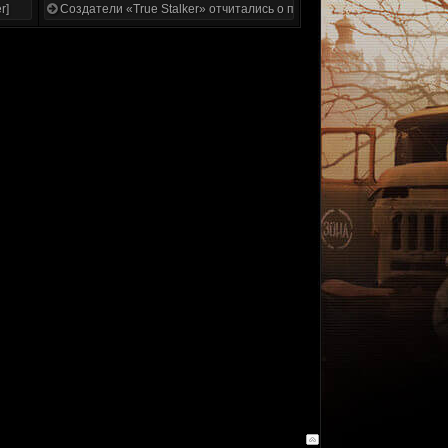
r]
Создатели «True Stalker» отчитались о проделанной работе