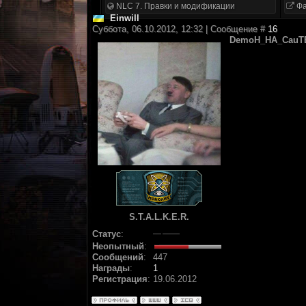
NLC 7. Правки и модификации
Фа
Einwill
Суббота, 06.10.2012, 12:32 | Сообщение #
16
DemoH_HA_CauT
S.T.A.L.K.E.R.
Статус
:
Неопытный
:
Сообщений
:
447
Награды
:
1
Регистрация
:
19.06.2012