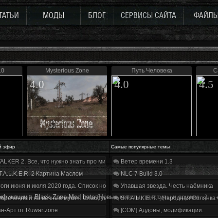
ТАТЬИ
МОДЫ
БЛОГ
СЕРВИСЫ САЙТА
ФАЙЛ
.0
Mysterious Zone
Путь Человека
C
4.0
4.0
4.5
й эфир
Самые популярные темы
ALKER 2. Все, что нужно знать про мир, геймплей и сюжет | Разбор трейлера
Ветер времени 1.3
T.A.L.K.E.R. 2 Картина Маслом
NLC 7 Build 3.0
оги июня и июля 2020 года. Список нововведений
Упавшая звезда. Честь наёмника
ификации
»
Black Zone Mod beta
(Новые квесты, текстуры и оружие...)
бречённый на вечные муки». Слабоумие и отвага
S.T.A.L.K.E.R. - Народная Солянка
н-Арт от Ruwartzone
[COM] Аддоны, модификации.