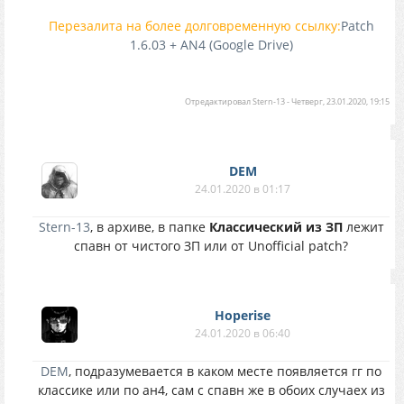
Перезалита на более долговременную ссылку:
Patch
1.6.03 + AN4 (Google Drive)
Отредактировал
Stern-13
-
Четверг, 23.01.2020, 19:15
DEM
24.01.2020 в 01:17
Stern-13
, в архиве, в папке
Классический из ЗП
лежит
спавн от чистого ЗП или от Unofficial patch?
Hoperise
24.01.2020 в 06:40
DEM
, подразумевается в каком месте появляется гг по
классике или по ан4, сам с спавн же в обоих случаех из