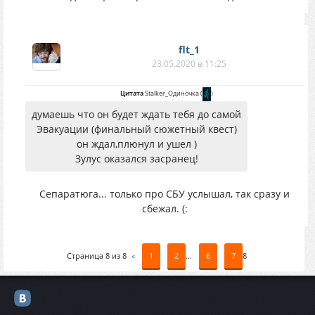
flt_1
23.05.2020 в 11:25
Цитата
Stalker_Одиночка
(
)
думаешь что он будет ждать тебя до самой
Эвакуации (финальный сюжетный квест)
он ждал,плюнул и ушел )
Зулус оказался засранец!
Сепаратюга... только про СБУ услышал, так сразу и
сбежал. (:
Страница
8
из
8
«
1
2
…
6
7
8