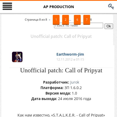
AP PRODUCTION
Страница
8
из
8
«
1
2
…
6
7
8
Unofficial patch: Call of Pripyat
Earthworm-Jim
12.11.2012 в 01:15
Unofficial patch: Call of Pripyat
Разработчик:
Jurok
Платформа:
ЗП 1.6.0.2
Версия мода:
1.0
Дата выхода:
24 июля 2016 года
Как нам известно, «S.T.A.L.K.E.R. - Call of Pripyat»