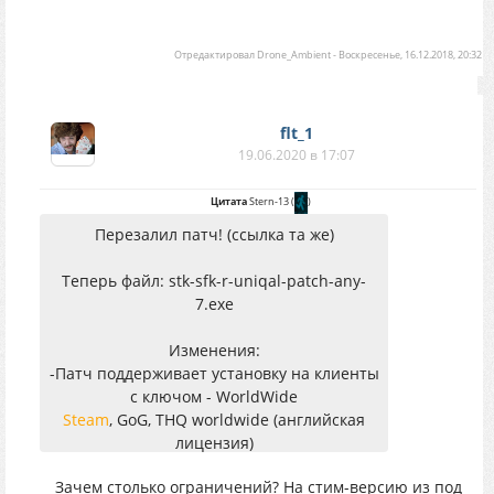
Отредактировал
Drone_Ambient
-
Воскресенье, 16.12.2018, 20:32
flt_1
19.06.2020 в 17:07
Цитата
Stern-13
(
)
Перезалил патч! (ссылка та же)
Теперь файл: stk-sfk-r-uniqal-patch-any-
7.exe
Изменения:
-Патч поддерживает установку на клиенты
с ключом - WorldWide
Steam
, GoG, THQ worldwide (английская
лицензия)
Репаки данных клиентов не
Зачем столько ограничений? На стим-версию из под
поддерживаются,
только оригинальные