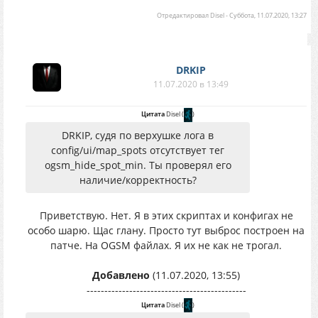
Отредактировал
Disel
-
Суббота, 11.07.2020, 13:27
DRKIP
11.07.2020 в 13:49
Цитата
Disel
(
)
DRKIP, судя по верхушке лога в
config/ui/map_spots отсутствует тег
ogsm_hide_spot_min. Ты проверял его
наличие/корректность?
Приветствую. Нет. Я в этих скриптах и конфигах не
особо шарю. Щас глану. Просто тут выброс построен на
патче. На OGSM файлах. Я их не как не трогал.
Добавлено
(11.07.2020, 13:55)
---------------------------------------------
Цитата
Disel
(
)