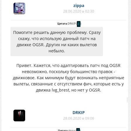
zippa
28.06.2020 в 02:30
Цитата
DRKIP
(
)
Помогите решить данную проблему. Сразу
скажу, что использую данный патч на
движке OGSR. Других ни каких вылетов
небыло.
Привет. Кажется, что адаптировать патч под OGSR
невозможно, поскольку большинство правок -
движковое. Как минимум будут возникать неприятные
вылеты, связанные с отсутствием фич, которые есть у
движка lvg_brest, но нет у OGSR.
DRKIP
28.06.2020 в 09:06
Цитата
zippa
(
)