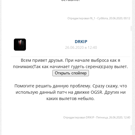
Отредактировал
flt_1
-
Суббота, 20.06.2020, 00:12
DRKIP
26.06.2020 в 12:40
Всем привет друзья. При начале выброса как я
понимаю(Так как начинает гудеть серена)сразу вылет.
Помогите решить данную проблему. Сразу скажу, что
использую данный патч на движке OGSR. Других ни
каких вылетов небыло.
Отредактировал
DRKIP
-
Пятница, 26.06.2020, 12:40