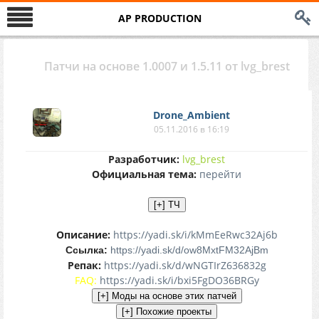
AP PRODUCTION
Патчи на основе 1.0007 и 1.5.11 от lvg_brest
Drone_Ambient
05.11.2016 в 16:19
Разработчик:
lvg_brest
Официальная тема:
перейти
Описание:
https://yadi.sk/i/kMmEeRwc32Aj6b
Ссылка:
https://yadi.sk/d/ow8MxtFM32AjBm
Репак:
https://yadi.sk/d/wNGTIrZ636832g
FAQ:
https://yadi.sk/i/bxi5FgDO36BRGy