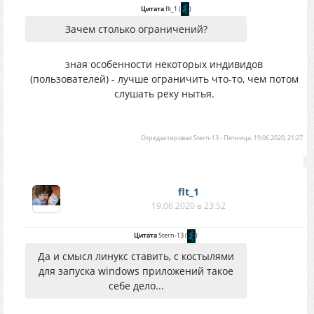
Цитата
flt_1
(
)
Зачем столько ограничений?
зная особенности некоторых индивидов
(пользователей) - лучше ограничить что-то, чем потом
слушать реку нытья.
Отредактировал
Stern-13
-
Пятница, 19.06.2020, 21:27
flt_1
19.06.2020 в 23:52
Цитата
Stern-13
(
)
Да и смысл линукс ставить, с костылями
для запуска windows приложений такое
себе дело...