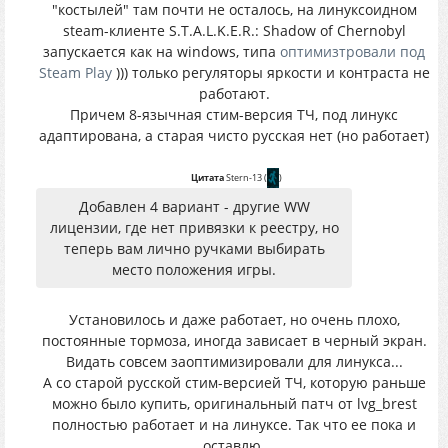
"костылей" там почти не осталось, на линуксоидном
steam-клиенте S.T.A.L.K.E.R.: Shadow of Chernobyl
запускается как на windows, типа
оптимизтровали под
Steam Play
))) только регуляторы яркости и контраста не
работают.
Причем 8-язычная стим-версия ТЧ, под линукс
адаптирована, а старая чисто русская нет (но работает)
Цитата
Stern-13
(
)
Добавлен 4 вариант - другие WW
лицензии, где нет привязки к реестру, но
теперь вам лично ручками выбирать
место положения игры.
Установилось и даже работает, но очень плохо,
постоянные тормоза, иногда зависает в черный экран.
Видать совсем заоптимизировали для линукса...
А со старой русской стим-версией ТЧ, которую раньше
можно было купить, оригинальный патч от lvg_brest
полностью работает и на линуксе. Так что ее пока и
оставлю.