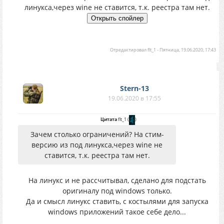
линукса,через wine не ставится, т.к. реестра там нет.
установки
Отредактировал
flt_1
-
Пятница, 19.06.2020, 17:43
Stern-13
19.06.2020 в 17:55
Цитата
flt_1
(
)
Зачем столько ограничений? На стим-
версию из под линукса,через wine не
ставится, т.к. реестра там нет.
На линукс и не рассчитывал, сделано для подстать
оригиналу под windows только.
Да и смысл линукс ставить, с костылями для запуска
windows приложений такое себе дело...