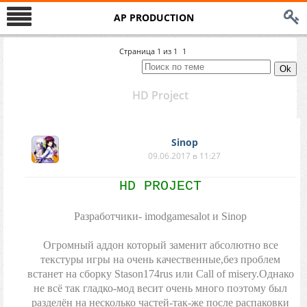
AP PRODUCTION
Страница
1
из
1
1
HD Project
Sinop
09.06.2017 в 11:27
HD PROJECT
Разработчики- imodgamesalot и Sinop
Огромный аддон который заменит абсолютно все
текстуры игры на очень качественные,без проблем
встанет на сборку Stason174rus или Call of misery.Однако
не всё так гладко-мод весит очень много поэтому был
разделён на несколько частей-так-же после распаковки