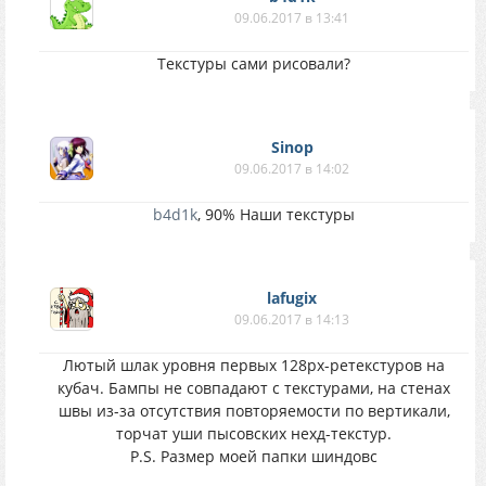
09.06.2017 в 13:41
Текстуры сами рисовали?
Sinop
09.06.2017 в 14:02
b4d1k
, 90% Наши текстуры
lafugix
09.06.2017 в 14:13
Лютый шлак уровня первых 128px-ретекстуров на
кубач. Бампы не совпадают с текстурами, на стенах
швы из-за отсутствия повторяемости по вертикали,
торчат уши пысовских нехд-текстур.
P.S. Размер моей папки шиндовс