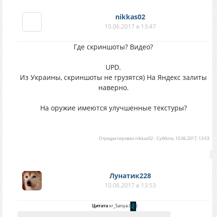
nikkas02
10.06.2017 в 13:47
Где скриншоты? Видео?
UPD.
Из Украины, скриншоты не грузятся) На Яндекс залиты
наверно.
На оружие имеются улучшенные текстуры?
Отредактировал
nikkas02
-
Суббота, 10.06.2017, 13:53
Лунатик228
10.06.2017 в 13:53
Цитата
xr_Sanya
(
)