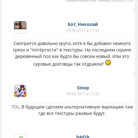
Отредактировал
Sinop
-
Пятница, 09.06.2017, 11:51
Бот_Николай
09.06.2017 в 11:34
Смотрится довольно круто, хотя я бы добавил немного
грязи и "потёртости" в текстуры. На последнем скрине
деревянный пол как будто бы совсем новый. Или это
суровые долговцы так отдраяли?
Sinop
09.06.2017 в 11:36
FOL
, В будущем сделаем альтернативную вариацию там
где все текстуры ржавые будут.
b4d1k