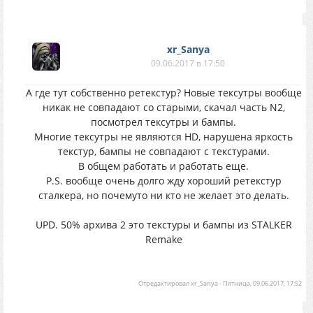
xr_Sanya
09.06.2017 в 17:50
А где тут собственно ретекстур? Новые тексутры вообще
никак не совпадают со старыми, скачал часть N2,
посмотрел тексутры и бампы.
Многие тексутры не являются HD, нарушена яркость
текстур, бампы не совпадают с текстурами.
В общем работать и работать еще.
P.S. вообще очень долго жду хороший ретекстур
сталкера, но почемуто ни кто не желает это делать.
UPD. 50% архива 2 это текстуры и бампы из STALKER
Remake
Отредактировал
xr_Sanya
-
Пятница, 09.06.2017, 17:52