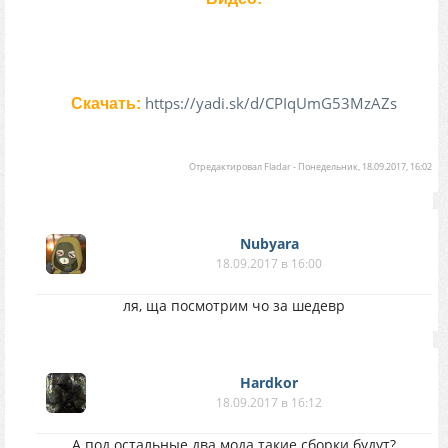
https://yadi.sk/d/CPIqUmG53MzAZs
Скачать:
Отредактировал
Fladar
-
Понедельник, 18.09.2017, 16:02
Nubyara
18.09.2017 в 16:00
ля, ща посмотрим чо за шедевр
Hardkor
18.09.2017 в 16:12
А под остальные два мода такие сборки будут?