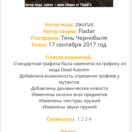
zaurus
Автор мода:
Fladar
Автор сборки:
Тень Чернобыля
Платформа:
17 сентября 2017 год
Релиз:
Список изменений:
-Стандартная графика была заменена на графику из
мода Dead Autumn
-Добавлена возможность отрезания трофеев у
мутантов
-Добавлены динамические новости
-Изменены иконки всех предметов
-Изменены текстуры оружий
-Изменены звуки оружий
1
2
3
4
Скриншоты:
Видео: