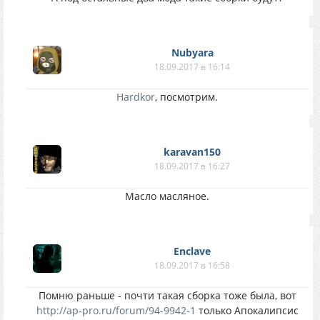
Nubyara
18.09.2017 в 16:14
Hardkor
, посмотрим.
karavan150
18.09.2017 в 16:27
Масло масляное.
Enclave
18.09.2017 в 16:58
Помню раньше - почти такая сборка тоже была, вот
http://ap-pro.ru/forum/94-9942-1
только Апокалипсис