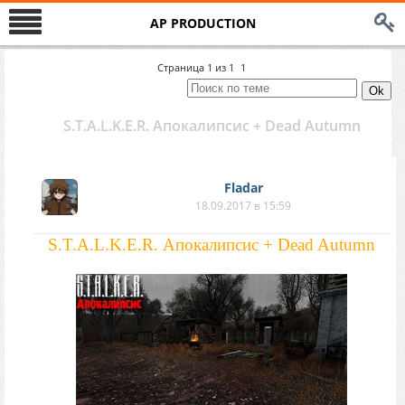
AP PRODUCTION
Страница
1
из
1
1
S.T.A.L.K.E.R. Апокалипсис + Dead Autumn
Fladar
18.09.2017 в 15:59
S.T.A.L.K.E.R. Апокалипсис + Dead Autumn