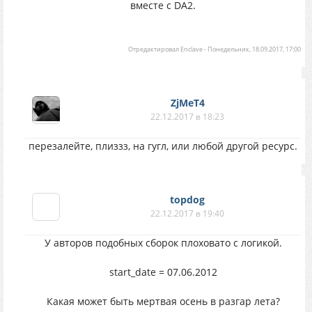
вместе с DA2.
Отредактировал
Enclave
-
Понедельник, 18.09.2017, 17:00
ZjMeT4
22.12.2017 в 18:23
перезалейте, плиззз, на гугл, или любой другой ресурс.
topdog
22.12.2017 в 19:40
У авторов подобных сборок плоховато с логикой.
start_date = 07.06.2012
Какая может быть мертвая осень в разгар лета?