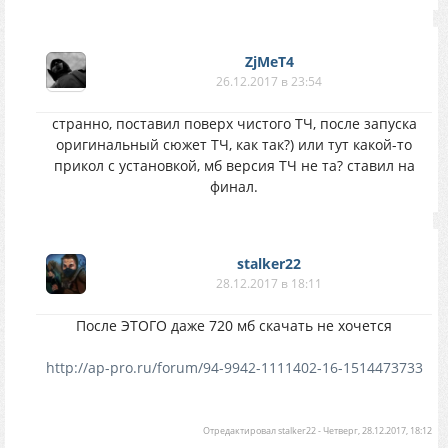
ZjMeT4
26.12.2017 в 23:54
странно, поставил поверх чистого ТЧ, после запуска
оригинальный сюжет ТЧ, как так?) или тут какой-то
прикол с установкой, мб версия ТЧ не та? ставил на
финал.
stalker22
28.12.2017 в 18:11
После ЭТОГО даже 720 мб скачать не хочется
http://ap-pro.ru/forum/94-9942-1111402-16-1514473733
Отредактировал
stalker22
-
Четверг, 28.12.2017, 18:12