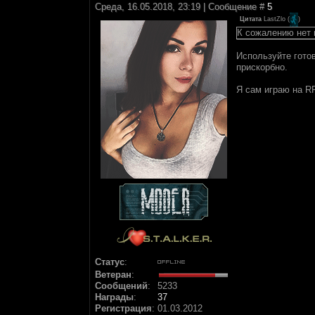
Среда, 16.05.2018, 23:19 | Сообщение #
5
Цитата
LastZlo
(
)
К сожалению нет в
Используйте гото
прискорбно.
Я сам играю на RP
Статус
:
Ветеран
:
Сообщений
:
5233
Награды
:
37
Регистрация
:
01.03.2012