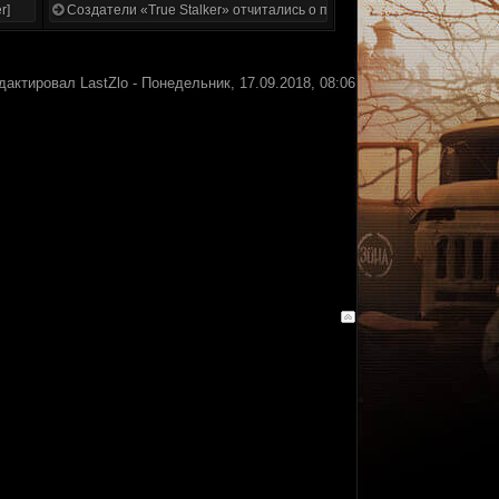
r]
Создатели «True Stalker» отчитались о проделанной работе
дактировал
LastZlo
-
Понедельник, 17.09.2018, 08:06