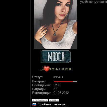
убийство мутанто
Статус
:
Ветеран
:
Сообщений
:
5233
Награды
:
37
Регистрация
:
01.03.2012
Злобная реклама