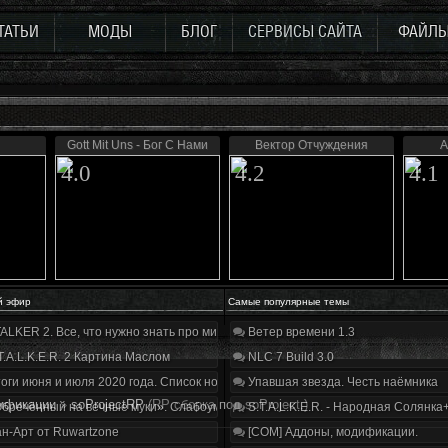
ТАТЬИ
МОДЫ
БЛОГ
СЕРВИСЫ САЙТА
ФАЙЛ
Gott Mit Uns - Бог С Нами
Вектор Отчуждения
A
4.0
4.2
4.1
й эфир
Самые популярные темы
ALKER 2. Все, что нужно знать про мир, геймплей и сюжет | Разбор трейлера
Ветер времени 1.3
T.A.L.K.E.R. 2 Картина Маслом
NLC 7 Build 3.0
оги июня и июля 2020 года. Список нововведений
Упавшая звезда. Честь наёмника
ификации
»
soProjectRP
(RP сборка под soProject.)
бречённый на вечные муки». Слабоумие и отвага
S.T.A.L.K.E.R. - Народная Солянка
н-Арт от Ruwartzone
[COM] Аддоны, модификации.