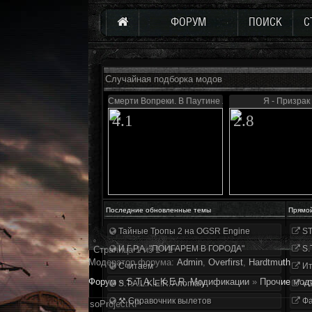
ФОРУМ
ПОИСК
С
Случайная подборка модов
Смерти Вопреки. В Паутине лжи
Я - Призрак
4.1
2.8
Последние обновленные темы
Прямо
Тайные Тропы 2 на OGSR Engine
ST
И.Г.Р.А. "ПОИГАРЕМ В ГОРОДА"
S.
Страница
1
из
1
1
Модератор форума:
Аdmin
,
Overfirst
,
Hardtmuth
Считаем
Ит
Форум
»
S.T.A.L.K.E.R. Модификации
»
Прочие мод
S.T.A.L.K.E.R. Anomaly
«О
⚒ Справочник вылетов
Фа
soProjectRP