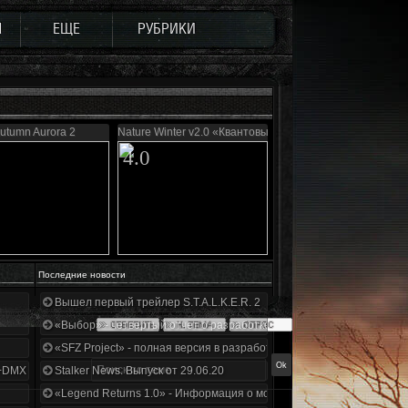
Ы
ЕЩЕ
РУБРИКИ
utumn Aurora 2
Nature Winter v2.0 «Квантовый скачок»
4.0
Последние новости
Вышел первый трейлер S.T.A.L.K.E.R. 2
«Выбор» - четвертый отчет о разработке!
«SFZ Project» - полная версия в разработке!
+DMX 1.3.5.ООП.МА.К.
Stalker News. Выпуск от 29.06.20
«Legend Returns 1.0» - Информация о моде за июнь 2020