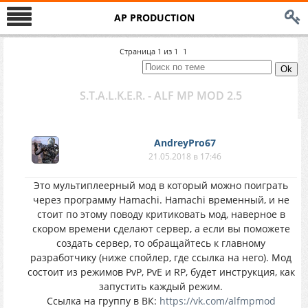
AP PRODUCTION
Страница
1
из
1
1
S.T.A.L.K.E.R. - ALF MP MOD 2.5
AndreyPro67
21.05.2018 в 17:46
Это мультиплеерный мод в который можно поиграть
через программу Hamachi. Hamachi временный, и не
стоит по этому поводу критиковать мод, наверное в
скором времени сделают сервер, а если вы поможете
создать сервер, то обращайтесь к главному
разработчику (ниже спойлер, где ссылка на него). Мод
состоит из режимов PvP, PvE и RP, будет инструкция, как
запустить каждый режим.
Ссылка на группу в ВК:
https://vk.com/alfmpmod