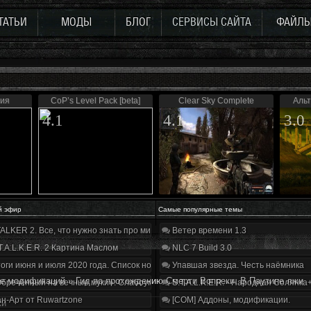
ТАТЬИ
МОДЫ
БЛОГ
СЕРВИСЫ САЙТА
ФАЙЛ
ния
CoP’s Level Pack [beta]
Clear Sky Complete
Альт
4.1
4.1
3.0
й эфир
Самые популярные темы
ALKER 2. Все, что нужно знать про мир, геймплей и сюжет | Разбор трейлера
Ветер времени 1.3
T.A.L.K.E.R. 2 Картина Маслом
NLC 7 Build 3.0
оги июня и июля 2020 года. Список нововведений
Упавшая звезда. Честь наёмника
е модификаций
»
Гид по прохождению Смерти Вопреки. В Паутине лжи
бречённый на вечные муки». Слабоумие и отвага
S.T.A.L.K.E.R. - Народная Солянка
н-Арт от Ruwartzone
[COM] Аддоны, модификации.
жи