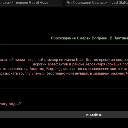
натский трейлер Ray of Hope
«Последний Сталкер» - [Last Stalke
Прохождение Смерти Вопреки. В Паутин
южетной линии - вольный сталкер по имени Варг. Долгое время он состо
дорогих артефактов в районе Агроянтаря (локация пр
, оказавшись на Болотах, Варг подписывается на выполнение контракта 
разыскать группу ученых, бесследно исчезнувших в западных районах
лягу воды?