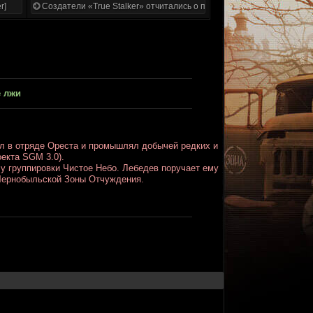
r]
Создатели «True Stalker» отчитались о проделанной работе
е лжи
ял в отряде Ореста и промышлял добычей редких и
оекта SGM 3.0).
у группировки Чистое Небо. Лебедев поручает ему
 Чернобыльской Зоны Отчуждения.