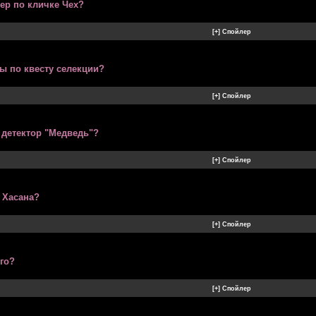
кер по кличке Чех?
ры по квесту селекции?
 детектор "Медведь"?
 Хасана?
го?