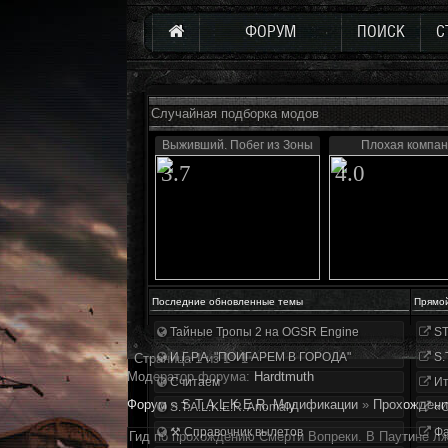
ФОРУМ
ПОИСК
С
Случайная подборка модов
Выживший. Побег из Зоны
Плохая компа
3.7
4.0
Последние обновленные темы
Прямо
Тайные Тропы 2 на OGSR Engine
ST
И.Г.Р.А. "ПОИГАРЕМ В ГОРОДА"
S.
Страница
1
из
1
1
Модератор форума:
Hardtmuth
Считаем
Ит
Форум
»
S.T.A.L.K.E.R. Модификации
»
Прохождени
S.T.A.L.K.E.R. Anomaly
«О
⚒ Справочник вылетов
Фа
Гид по прохождению Смерти Вопреки. В Паутине л