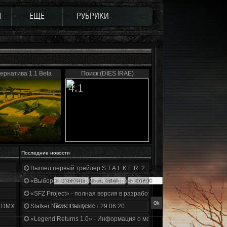
Ы
ЕЩЕ
РУБРИКИ
ернатива 1.1 Beta
Поиск (DIES IRAE)
4.1
Последние новости
Вышел первый трейлер S.T.A.L.K.E.R. 2
«Выбор» - четвертый отчет о разработке!
«SFZ Project» - полная версия в разработке!
+DMX 1.3.5.ООП.МА.К.
Stalker News. Выпуск от 29.06.20
«Legend Returns 1.0» - Информация о моде за июнь 2020