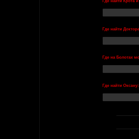
Где найти Крота и
Где найти Доктор
Где на Болотах м
Где найти Оксану: