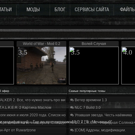
ТАТЬИ
МОДЫ
БЛОГ
СЕРВИСЫ САЙТА
ФАЙЛ
World of War - Mod 0.2
Волей Случая
3.5
3.5
4.0
й эфир
Самые популярные темы
ALKER 2. Все, что нужно знать про мир, геймплей и сюжет | Разбор трейлера
Ветер времени 1.3
T.A.L.K.E.R. 2 Картина Маслом
NLC 7 Build 3.0
оги июня и июля 2020 года. Список нововведений
Упавшая звезда. Честь наёмника
е модификаций
»
Гид по прохождению NLC 7 "Я - Меченный"
бречённый на вечные муки». Слабоумие и отвага
S.T.A.L.K.E.R. - Народная Солянка
н-Арт от Ruwartzone
[COM] Аддоны, модификации.