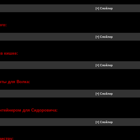
ого:
 в кишке:
нты для Волка:
онтейнером для Сидоровича:
нистру: