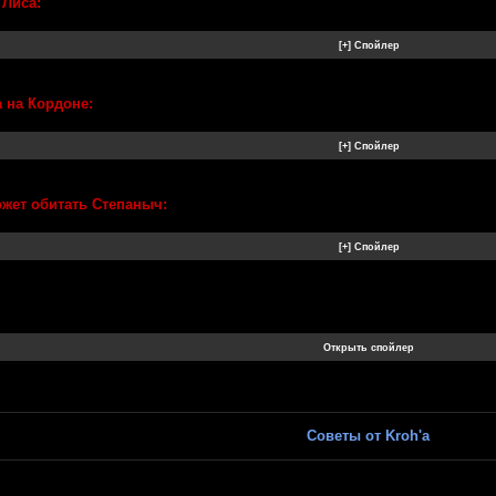
 Лиса:
а на Кордоне:
ожет обитать Степаныч:
Советы от Kroh'а