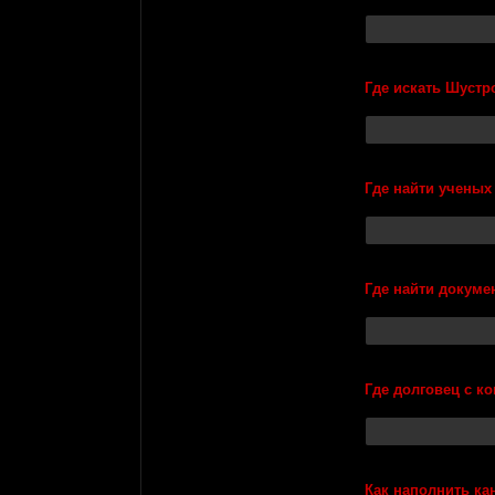
Где искать Шустр
Где найти ученых
Где найти докуме
Где долговец с к
Как наполнить ка