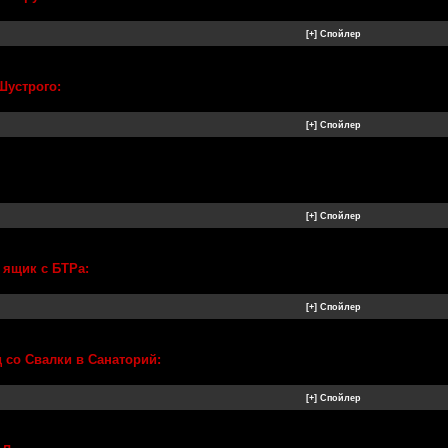
Шустрого:
 ящик с БТРа:
д со Свалки в Санаторий: