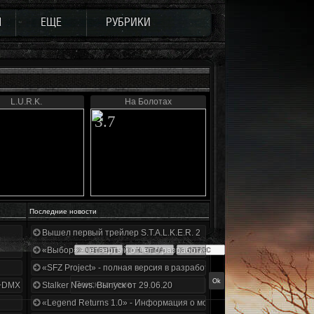
Ы
ЕЩЕ
РУБРИКИ
L.U.R.K.
На Болотах
3.7
Последние новости
Вышел первый трейлер S.T.A.L.K.E.R. 2
«Выбор» - четвертый отчет о разработке!
«SFZ Project» - полная версия в разработке!
+DMX 1.3.5.ООП.МА.К.
Stalker News. Выпуск от 29.06.20
«Legend Returns 1.0» - Информация о моде за июнь 2020