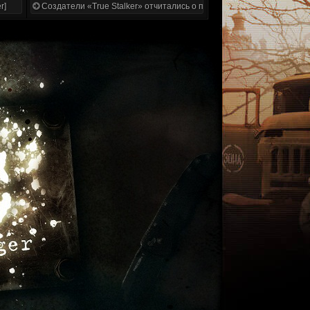
r]
Создатели «True Stalker» отчитались о проделанной работе