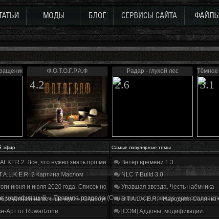
ТАТЬИ
МОДЫ
БЛОГ
СЕРВИСЫ САЙТА
ФАЙЛ
вращение
Ф.О.Т.О.Г.Р.А.Ф
Радар - глухой лес
Тёмное
4.2
2.6
3.1
й эфир
Самые популярные темы
ALKER 2. Все, что нужно знать про мир, геймплей и сюжет | Разбор трейлера
Ветер времени 1.3
T.A.L.K.E.R. 2 Картина Маслом
NLC 7 Build 3.0
оги июня и июля 2020 года. Список нововведений
Упавшая звезда. Честь наёмника
е модификаций
»
Правила раздела
(Ознакомиться прежде чем создавать
бречённый на вечные муки». Слабоумие и отвага
S.T.A.L.K.E.R. - Народная Солянка
н-Арт от Ruwartzone
[COM] Аддоны, модификации.