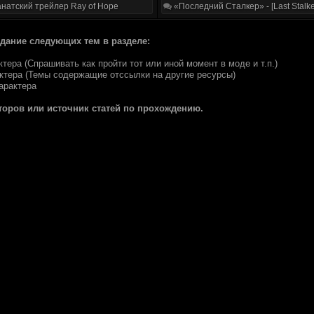
натский трейлер Ray of Hope
«Последний Сталкер» - [Last Stalke
здание следующих тем в разделе:
ктера (Спрашивать как пройти тот или иной момент в моде и т.п.)
актера (Темы содержащие отссылки на другие ресурсы)
арактера
второв или источник статей по прохождению.