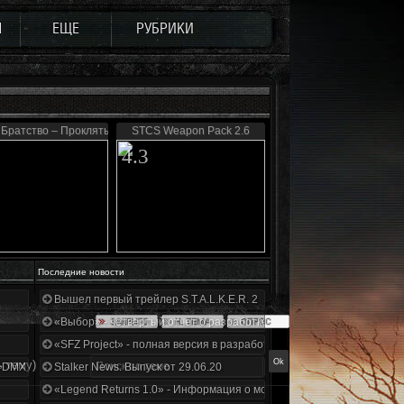
Ы
ЕЩЕ
РУБРИКИ
 Братство – Проклятые Зоной
STCS Weapon Pack 2.6
4.3
Последние новости
Вышел первый трейлер S.T.A.L.K.E.R. 2
«Выбор» - четвертый отчет о разработке!
«SFZ Project» - полная версия в разработке!
 тему)
+DMX 1.3.5.ООП.МА.К.
Stalker News. Выпуск от 29.06.20
«Legend Returns 1.0» - Информация о моде за июнь 2020