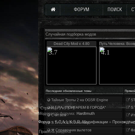
ФОРУМ
ПОИСК
С
Случайная подборка модов
Dead City Mod v. 4.80
Путь Человека: Воз
3.7
4.1
Последние обновленные темы
Прямо
Тайные Тропы 2 на OGSR Engine
ST
И.Г.Р.А. "ПОИГАРЕМ В ГОРОДА"
S.
Страница
1
из
1
1
Модератор форума:
Hardtmuth
Считаем
Ит
Форум
»
S.T.A.L.K.E.R. Модификации
»
Прохождени
S.T.A.L.K.E.R. Anomaly
«О
⚒ Справочник вылетов
Фа
Правила раздела