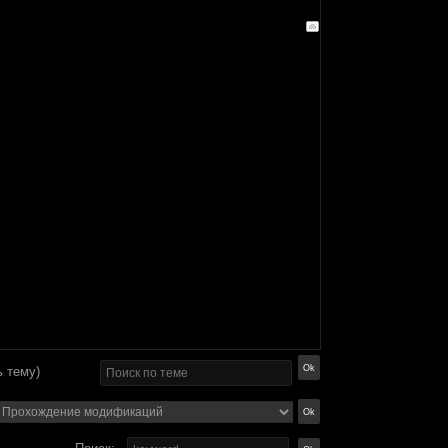
 тему)