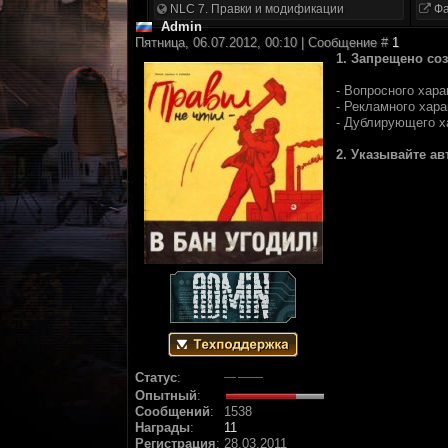
NLC 7. Правки и модификации
Фа
Аdmin
Пятница, 06.07.2012, 00:10 | Сообщение #
1
1. Запрещено со
- Вопросного хара
- Рекламного хар
- Дублирующего х
2. Указывайте а
Статус
:
Опытный
:
Сообщений
:
1538
Награды
:
11
Регистрация
:
28.03.2011