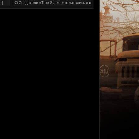
r]
Создатели «True Stalker» отчитались о проделанной работе