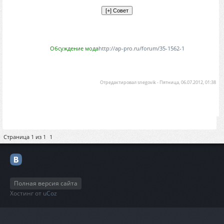
Обсуждение мода
http://ap-pro.ru/forum/35-1562-1
Отредактировал
snegovik
-
Пятница, 06.07.2012, 01:38
Страница
1
из
1
1
Полная версия сайта
Хостинг от
uCoz