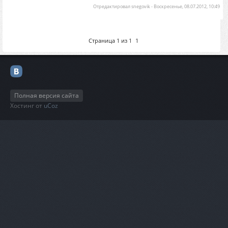
Отредактировал
snegovik
-
Воскресенье, 08.07.2012, 10:49
Страница
1
из
1
1
Полная версия сайта
Хостинг от
uCoz