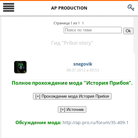
AP PRODUCTION
Страница
1
из
1
1
Гид "Priboi story"
snegovik
08.07.2012 в 09:53
Полное прохождение мода "История Прибоя".
Обсуждение мода:
http://ap-pro.ru/forum/35-409-1