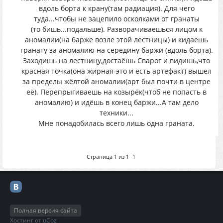
вдоль борта к крану(там радиация). Для чего
туда...чтобы не зацепило осколками от гранаты
(то бишь...подальше). Разворачиваешься лицом к
аномалии(на барже возле этой лестницы) и кидаешь
гранату за аномалию на середину баржи (вдоль борта).
Заходишь на лестницу,достаёшь Сварог и видишь,что
красная точка(она жирная-это и есть артефакт) вышел
за пределы жёлтой аномалии(арт был почти в центре
её). Перепрыгиваешь на козырёк(чтоб не попасть в
аномалию) и идёшь в конец баржи...А там дело
техники...
Мне понадобилась всего лишь одна граната.
Страница
1
из
1
1
Полная версия сайта
Хостинг от
uCoz