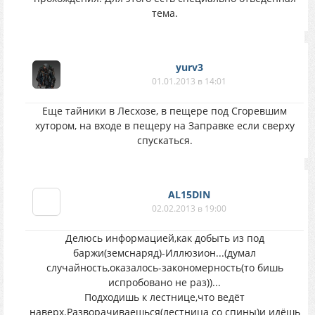
тема.
yurv3
01.01.2013 в 14:01
Еще тайники в Лесхозе, в пещере под Сгоревшим
хутором, на входе в пещеру на Заправке если сверху
спускаться.
AL15DIN
02.02.2013 в 19:00
Делюсь информацией,как добыть из под
баржи(земснаряд)-Иллюзион...(думал
случайность,оказалось-закономерность(то бишь
испробовано не раз))...
Подходишь к лестнице,что ведёт
наверх.Разворачиваешься(лестница со спины)и идёшь