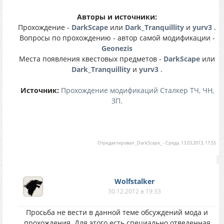
Авторы и источники:
Прохождение -
DarkScape
или
Dark_Tranquillity
и
yurv3
.
Вопросы по прохождению - автор самой модификации -
Geonezis
Места появления квестовых предметов -
DarkScape
или
Dark_Tranquillity
и
yurv3
.
Источник:
Прохождение модификаций Сталкер ТЧ, ЧН,
ЗП.
Отредактировал
_DarkScape_
-
Среда, 13.03.2013, 17:55
Wolfstalker
30.12.2012 в 19:33
Просьба не вести в данной теме обсуждений мода и
прохождения. Для этого есть специально отведенная