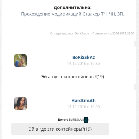
Дополнительно:
Прохождение модификаций Сталкер ТЧ, ЧН, ЗП.
Отредактировал
_DarkScape_
-
Понедельник, 20.05.2013, 22:00
BoRiSSkAz
14.12.2016 в 16:35
Эй а где эти контейнеры?(19)
Hardtmuth
14.12.2016 в 16:55
Цитата
BoRiSSkAz
(
)
Эй а где эти контейнеры?(19)