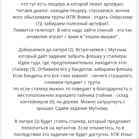
что тут есть пещера, в которой лежит артефакт.
Читаем диалог, находим пещеру, спускаемся, мочим
всех, обыскиваем трупы (КПК Вовки - отдать Озёрскому
(7)), забираем полезный артефакт.
Появится телепорт. В него надо зайти спиной - это так
аномалия играет с вами в "кошки-мышки".
Добираемся до лагеря (2). Встречаемся с Мутным,
который даёт задание забрать флешку у сталкера.
Идём туда, где, предположительно, находится этот
сталкер (3). Отбиваем его у бандитов, забираем флешку.
Если бандиты его всё-таки завалят - ничего страшного,
снимаем предмет с трупа.
Но если сталкер выжил, то поведает в благодарность о
местоположении хорошего тайника (тайник - склад
контейнеров (9), на дереве. Можно запрыгнуть с
крыши). Сдаём задание Мутному.
В лагере (2) будет стоять сталкер, который предложит
поохотиться на мутантов. Если откажетесь, то в
последствии это задание не будет доступно. КПК Ильи