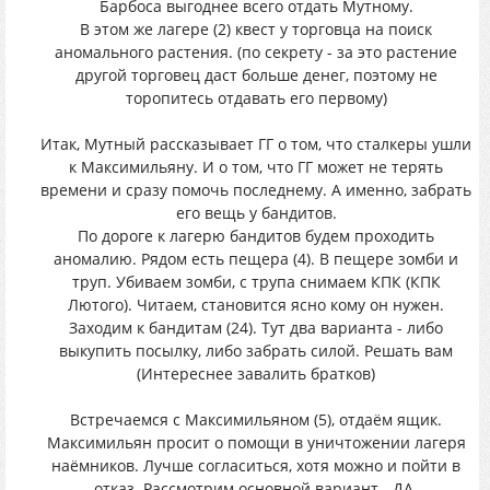
Барбоса выгоднее всего отдать Мутному.
В этом же лагере (2) квест у торговца на поиск
аномального растения. (по секрету - за это растение
другой торговец даст больше денег, поэтому не
торопитесь отдавать его первому)
Итак, Мутный рассказывает ГГ о том, что сталкеры ушли
к Максимильяну. И о том, что ГГ может не терять
времени и сразу помочь последнему. А именно, забрать
его вещь у бандитов.
По дороге к лагерю бандитов будем проходить
аномалию. Рядом есть пещера (4). В пещере зомби и
труп. Убиваем зомби, с трупа снимаем КПК (КПК
Лютого). Читаем, становится ясно кому он нужен.
Заходим к бандитам (24). Тут два варианта - либо
выкупить посылку, либо забрать силой. Решать вам
(Интереснее завалить братков)
Встречаемся с Максимильяном (5), отдаём ящик.
Максимильян просит о помощи в уничтожении лагеря
наёмников. Лучше согласиться, хотя можно и пойти в
отказ. Рассмотрим основной вариант - ДА.