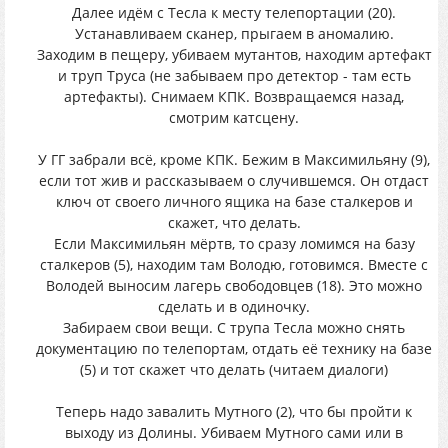
Далее идём с Тесла к месту телепортации (20).
Устанавливаем сканер, прыгаем в аномалию.
Заходим в пещеру, убиваем мутантов, находим артефакт
и труп Труса (не забываем про детектор - там есть
артефакты). Снимаем КПК. Возвращаемся назад,
смотрим катсцену.
У ГГ забрали всё, кроме КПК. Бежим в Максимильяну (9),
если тот жив и рассказываем о случившемся. Он отдаст
ключ от своего личного ящика на базе сталкеров и
скажет, что делать.
Если Максимильян мёртв, то сразу ломимся на базу
сталкеров (5), находим там Володю, готовимся. Вместе с
Володей выносим лагерь свободовцев (18). Это можно
сделать и в одиночку.
Забираем свои вещи. С трупа Тесла можно снять
документацию по телепортам, отдать её технику на базе
(5) и тот скажет что делать (читаем диалоги)
Теперь надо завалить Мутного (2), что бы пройти к
выходу из Долины. Убиваем Мутного сами или в