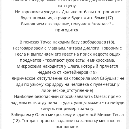
катсцену.
Не торопимся уходить. Дальше от базы по тропинке
будет аномалия, а рядом будет жить бомж (17).
Выполняем его задание, получаем "компасс" -
пригодится.
В поисках Труса находим базу свободовцев (18).
Разговариваем с главным. Читаем диалоги. Говорим с
Тесла и выполняем его квест на поиск недостающих
предметов - "компасс" (уже есть) и микросхема.
Микросхема находится у Олега, который прячется
недалеко от контейнеров (19).
[лирическое_отступление]Как говорила моя бабушка:"не
иди по узкому коридору на человека с пулемётом"[/
лирическое_отступление]
Наиболее безопасный способ завалить Олега: прямо
над ним есть отдушина - туда с улицы можно что-нибудь
кинуть, например гранату.
Забираем у Олега микросхему и сдаём всё Мишке Тесла
(18). Тот даст простое задание на зачистку местности -
выполняем.