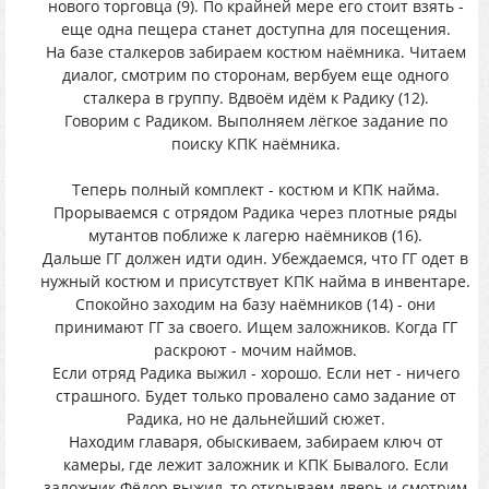
нового торговца (9). По крайней мере его стоит взять -
еще одна пещера станет доступна для посещения.
На базе сталкеров забираем костюм наёмника. Читаем
диалог, смотрим по сторонам, вербуем еще одного
сталкера в группу. Вдвоём идём к Радику (12).
Говорим с Радиком. Выполняем лёгкое задание по
поиску КПК наёмника.
Теперь полный комплект - костюм и КПК найма.
Прорываемся с отрядом Радика через плотные ряды
мутантов поближе к лагерю наёмников (16).
Дальше ГГ должен идти один. Убеждаемся, что ГГ одет в
нужный костюм и присутствует КПК найма в инвентаре.
Спокойно заходим на базу наёмников (14) - они
принимают ГГ за своего. Ищем заложников. Когда ГГ
раскроют - мочим наймов.
Если отряд Радика выжил - хорошо. Если нет - ничего
страшного. Будет только провалено само задание от
Радика, но не дальнейший сюжет.
Находим главаря, обыскиваем, забираем ключ от
камеры, где лежит заложник и КПК Бывалого. Если
заложник Фёдор выжил, то открываем дверь и смотрим