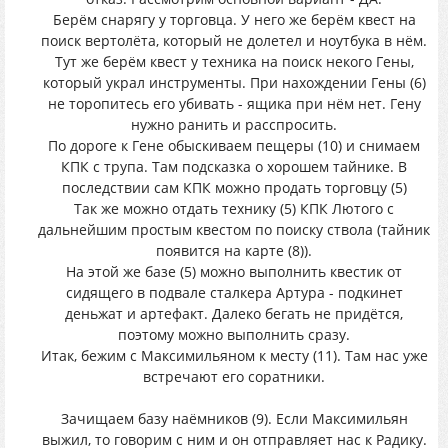
Берём снарягу у торговца. У него же берём квест на
поиск вертолёта, который не долетел и ноутбука в нём.
Тут же берём квест у техника на поиск некого Гены,
который украл инструменты. При нахождении Гены (6)
не торопитесь его убивать - ящика при нём нет. Гену
нужно ранить и расспросить.
По дороге к Гене обыскиваем пещеры (10) и снимаем
КПК с трупа. Там подсказка о хорошем тайнике. В
последствии сам КПК можно продать торговцу (5)
Так же можно отдать технику (5) КПК Лютого с
дальнейшим простым квестом по поиску ствола (тайник
появится на карте (8)).
На этой же базе (5) можно выполнить квестик от
сидящего в подвале сталкера Артура - подкинет
деньжат и артефакт. Далеко бегать не придётся,
поэтому можно выполнить сразу.
Итак, бежим с Максимильяном к месту (11). Там нас уже
встречают его соратники.
Зачищаем базу наёмников (9). Если Максимильян
выжил, то говорим с ним и он отправляет нас к Радику.