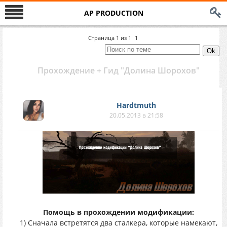
AP PRODUCTION
Страница
1
из
1
1
Прохождение + Гид "Долина Шорохов"
Hardtmuth
20.05.2013 в 21:58
Помощь в прохождении модификации:
1) Сначала встретятся два сталкера, которые намекают,